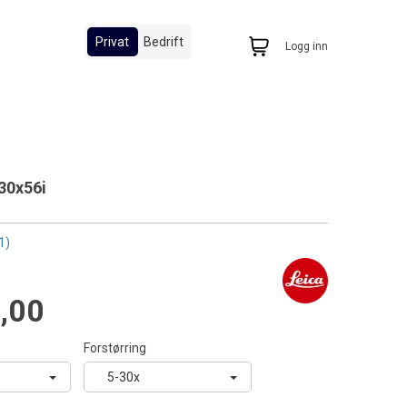
Privat
Bedrift
Logg inn
30x56i
1)
,00
Forstørring
5-30x