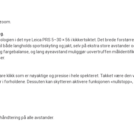
 zoom.
ng.
gien i det nye Leica PRS 5–30 × 56 i kikkertsiktet. Det brede forstørr
 til både langholds sportsskyting og jakt, selv på ekstra store avstander
fargebalanse, og lang øyeavstand muliggjør uovertruffen målidentifikas
er.
are klikk som er nøyaktige og presise i hele spekteret. Takket være den v
 i forholdene. Dessuten kan skytteren aktivere funksjonen «nullstopp», el
 håndtering på alle avstander.