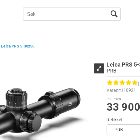
Leica PRS 5-30x56i
Leica PRS 5-
PRB
(
Varenr:
110921
Ink. mva
33 900
Retikkel
PRB