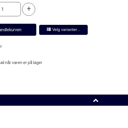
+
Velg varianter...
er
l når varen er på lager