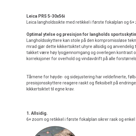
Leica PRS 5-30x56i
Leica langholdssikte med retikkel i første fokalplan og 6×
Optimal ytelse og presisjon for langholds sportsskyti
Langholdsskyttere kan stole på den kompromissløse teknolo
mrad gjør dette kikkertsiktet uhyre allsidig og anvendelig
takket være høy lysgjennomgang og overlegen kontrast og 
korreksjoner for overhold og vindavdrift på alle forstørrels
Tårnene for høyde- og sidejustering har veldefinerte, følb
presisjonsskyttere reagere raskt og fleksibelt på endringer
kikkertsiktet til egne krav.
1. Allsidig.
6× zoom og retikkel i første fokalplan sikrer rask og enkel