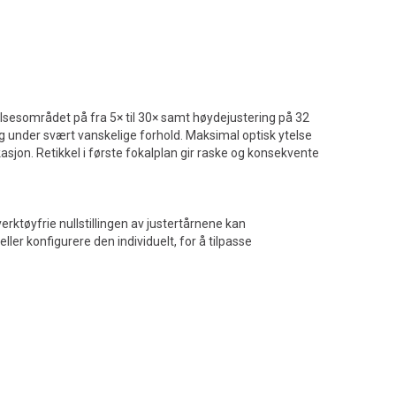
elsesområdet på fra 5× til 30× samt høydejustering på 32
 og under svært vanskelige forhold. Maksimal optisk ytelse
jon. Retikkel i første fokalplan gir raske og konsekvente
erktøyfrie nullstillingen av justertårnene kan
ler konfigurere den individuelt, for å tilpasse