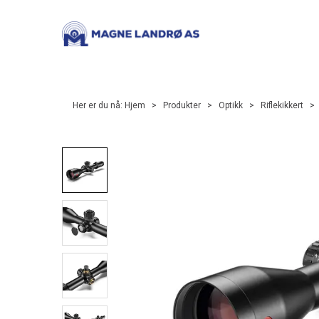
Her er du nå:
Hjem
>
Produkter
>
Optikk
>
Riflekikkert
>