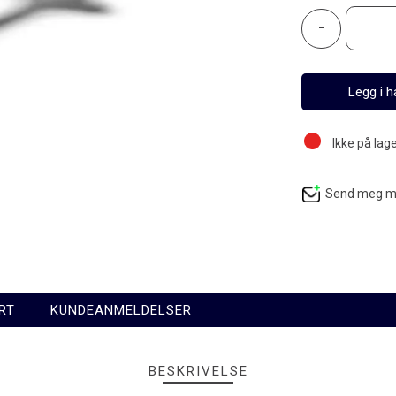
-
Ikke på lag
Send meg mai
RT
KUNDEANMELDELSER
BESKRIVELSE