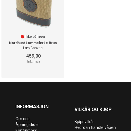
Ikke på lager
Nordhunt Lommelerke Brun
Lær/Canvas
459,00
Ink. mva
INFORMASJON
VILKÅR OG KJØP
Om oss
Kjøpsvilkår
Åpningstider
Hvordan handle våpen
Kontakt oss