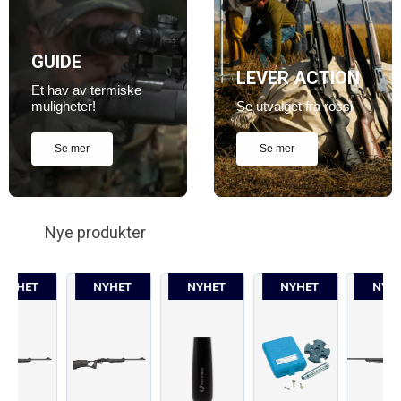
GUIDE
LEVER ACTION
Et hav av termiske
muligheter!
Se utvalget fra rossi
Se mer
Se mer
Nye produkter