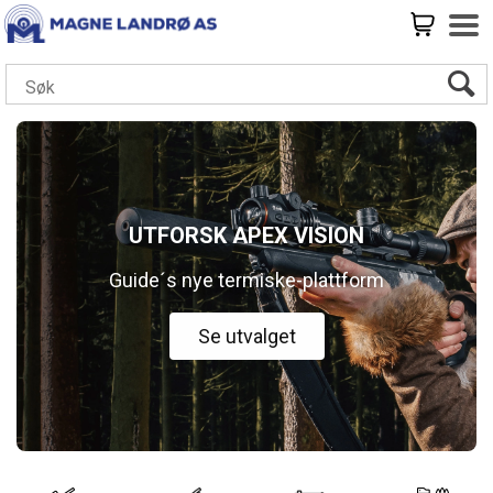
UTFORSK APEX VISION
Guide´s nye termiske-plattform
Se utvalget