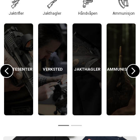
Jaktrifler
Jakthagler
Håndvåpen
Ammunisjon
SKYTESENTER
VERKSTED
JAKTHAGLER
AMMUNISJON