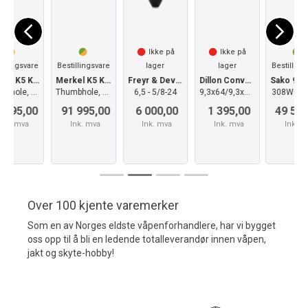
Ikke på
Ikke på
lager
lager
Bestillingsvare
2
på lager
1
Freyr & Devik Ultimate Silence 3D-200 FM
Dillon Conversion kit RL 550
Sako 90 Adventure LH/LINKS
Guide termisk monokular TD635S
6,5 - 5/8-24
9,3x64/9,3x74R
308Win 51cm
Sensor 640×512@12µm, 35mm F1.0
6 000,00
1 395,00
49 590,00
20 995,00
17
Ink. mva
Ink. mva
Ink. mva
Ink. mva
I
Over 100 kjente varemerker
Som en av Norges eldste våpenforhandlere, har vi bygget
oss opp til å bli en ledende totalleverandør innen våpen,
jakt og skyte-hobby!