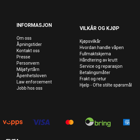
INFORMASJON
VILKÅR OG KJØP
Om oss
Kjøpsvilkår
Åpningstider
Hvordan handle våpen
Kontakt oss
Fullmaktskjema
Presse
Håndtering av krutt
Personvern
Service og reparasjon
Miljøfyrtårn
Betalingsmåter
Åpenhetsloven
Frakt og retur
Law enforcement
Hjelp - Ofte stilte spørsmål
Jobb hos oss