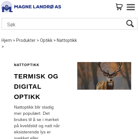
Hjem
>
Produkter
>
Optikk
>
Nattoptikk
>
Nattoptikk
Termisk og
digital
optikk
Nattoptikk blir stadig
mer populært. Det
brukes til å se i mørket
på kveldstid og natt når
eksisterende lys er
svekket eller