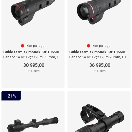
Ikke på lager
Ikke på lager
Guide termisk monokular TJ650LS LRF
Guide termisk monokular TJ660LZS
Sensor 640×512@12µm, 50mm, F1.0
Sensor 640×512@12µm,20mm, F0.9; 60mm
30 995,00
36 995,00
Ink. mva
Ink. mva
21%