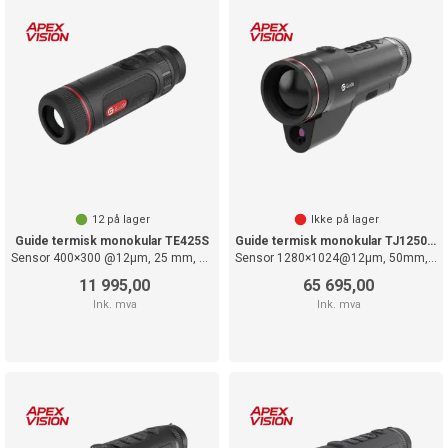
12
på lager
Ikke på lager
Guide termisk monokular TE425S
Guide termisk monokular TJ1250LS LRF
Sensor 400×300 @12µm, 25 mm, F1.0
Sensor 1280×1024@12µm, 50mm, F0.9
11 995,00
65 695,00
Ink. mva
Ink. mva