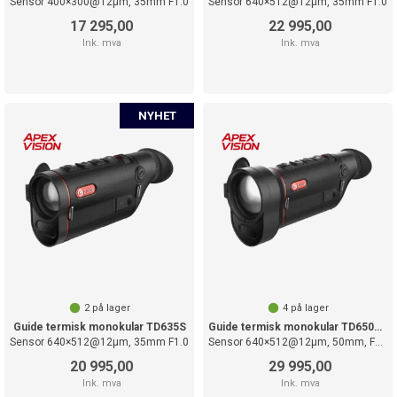
Sensor 400×300@12µm, 35mm F1.0
Sensor 640×512@12µm, 35mm F1.0
17 295,00
22 995,00
Ink. mva
Ink. mva
2
på lager
4
på lager
Guide termisk monokular TD635S
Guide termisk monokular TD650LS LRF
Sensor 640×512@12µm, 35mm F1.0
Sensor 640×512@12µm, 50mm, F1.0
20 995,00
29 995,00
Ink. mva
Ink. mva