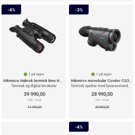
4%
3%
1
på lager
1
på lager
Hikmicro Habrok termisk bino HQ35L 4K
Hikmicro monokular Condor CQ35L 2.0
Termisk og digital binokular
Termisk spotter med laseravstandsmåler
39 990,00
28 990,00
Ink. mva
Ink. mva
41 490,00
29 990,00
4%