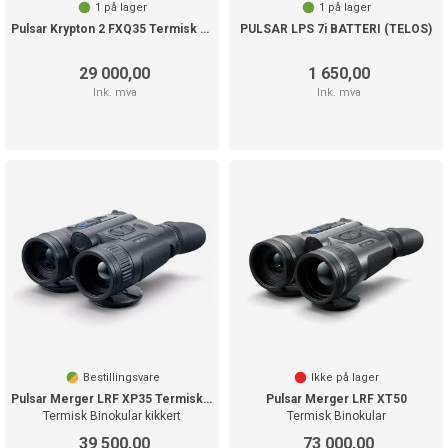
1
på lager
1
på lager
Pulsar Krypton 2 FXQ35 Termisk Kikkert
PULSAR LPS 7i BATTERI (TELOS)
29 000,00
1 650,00
Ink. mva
Ink. mva
Bestillingsvare
Ikke på lager
Pulsar Merger LRF XP35 Termisk Binokular
Pulsar Merger LRF XT50
Termisk Binokular kikkert
Termisk Binokular
39 500,00
73 000,00