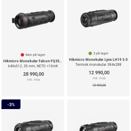
2
på lager
Ikke på lager
Hikmicro Monokular Lynx LH19 3.0
Hikmicro Monokular Falcon FQ35 2.0
Termisk monokular 384x288
640x512, 35 mm, NETD <15mK
12 990,00
28 990,00
Ink. mva
Ink. mva
13 490,00
3%