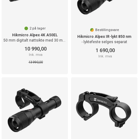
2
på lager
Bestillingsvare
Hikmicro Alpex 4K A50EL
Hikmicro Alpex IR-lykt 850 nm
50 mm digitalt nattsikte med 30 mm rør
- lyktefeste selges separat
10 990,00
1 690,00
Ink. mva
Ink. mva
13 990,00