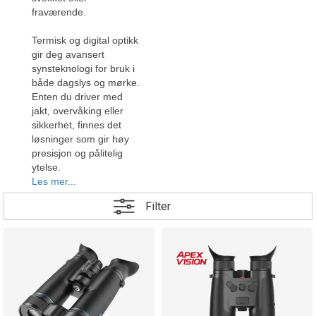
fraværende.
Termisk og digital optikk
gir deg avansert
synsteknologi for bruk i
både dagslys og mørke.
Enten du driver med
jakt, overvåking eller
sikkerhet, finnes det
løsninger som gir høy
presisjon og pålitelig
ytelse.
Les mer...
Magne
Filter
Landrø AS
er
offisiell
importør