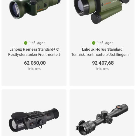
1
på lager
1
på lager
Lahoux Hemera Standard+ C
Lahoux Horus Standard
Restlysforsterker Frontmontert
Termisk frontmontert/Utstillingsmodell
62 050,00
92 407,68
Ink. mva
Ink. mva