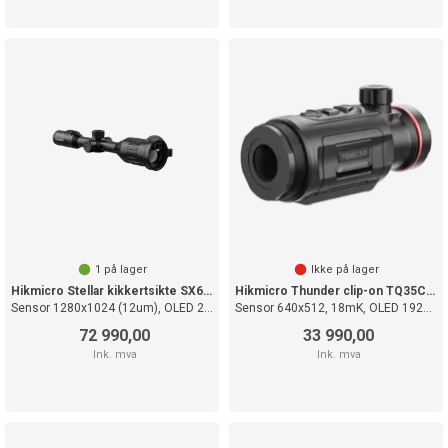
1
på lager
Ikke på lager
Hikmicro Stellar kikkertsikte SX60L 3.0
Hikmicro Thunder clip-on TQ35C 3.0
Sensor 1280x1024 (12um), OLED 2560x2560
Sensor 640x512, 18mK, OLED 1920x1080
72 990,00
33 990,00
Ink. mva
Ink. mva