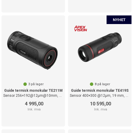
3
på lager
8
på lager
Guide termisk monokular TE211M
Guide termisk monokular TE419S
Sensor 256×192@12µm@10mm, F1.0
Sensor 400×300 @12µm, 19 mm, F1.0
4 995,00
10 595,00
Ink. mva
Ink. mva