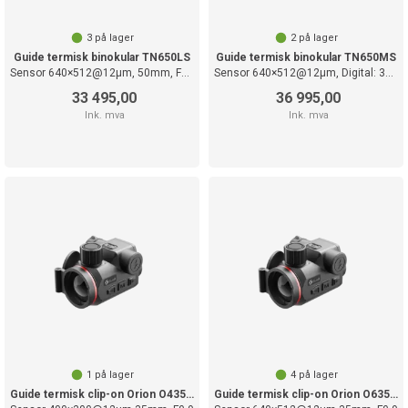
3
på lager
2
på lager
Guide termisk binokular TN650LS
Guide termisk binokular TN650MS
Sensor 640×512@12µm, 50mm, F1.0
Sensor 640×512@12µm, Digital: 3840×2160
33 495,00
36 995,00
Ink. mva
Ink. mva
1
på lager
4
på lager
Guide termisk clip-on Orion O435CS
Guide termisk clip-on Orion O635CS