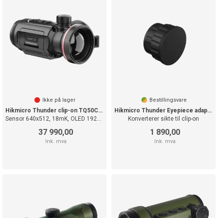
Ikke på lager
Bestillingsvare
Hikmicro Thunder clip-on TQ50C 3.0
Hikmicro Thunder Eyepiece adapter
Sensor 640x512, 18mK, OLED 1920x1080
Konverterer sikte til clip-on
37 990,00
1 890,00
Ink. mva
Ink. mva