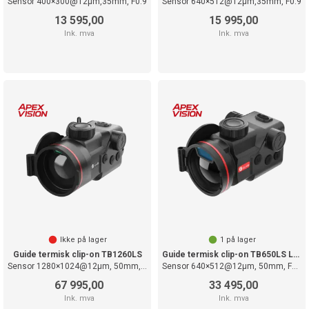
Sensor 400×300@12µm,35mm, F0.9
Sensor 640×512@12µm,35mm, F0.9
13 595,00
15 995,00
Ink. mva
Ink. mva
Ikke på lager
1
på lager
Guide termisk clip-on TB1260LS
Guide termisk clip-on TB650LS LRF
Sensor 1280×1024@12µm, 50mm,F1.0
Sensor 640×512@12µm, 50mm, F0.9
67 995,00
33 495,00
Ink. mva
Ink. mva