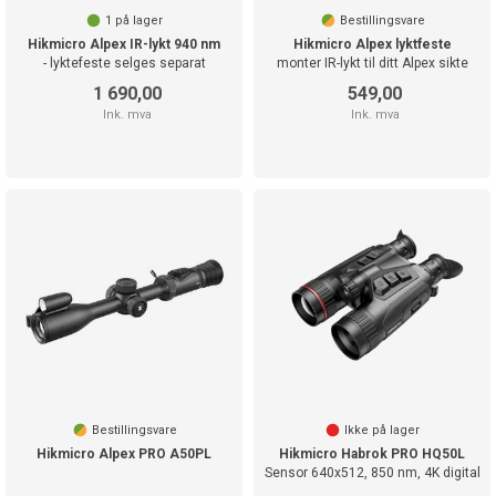
1
på lager
Bestillingsvare
Hikmicro Alpex IR-lykt 940 nm
Hikmicro Alpex lyktfeste
- lyktefeste selges separat
monter IR-lykt til ditt Alpex sikte
1 690,00
549,00
Ink. mva
Ink. mva
Bestillingsvare
Ikke på lager
Hikmicro Alpex PRO A50PL
Hikmicro Habrok PRO HQ50L
Sensor 640x512, 850 nm, 4K digital