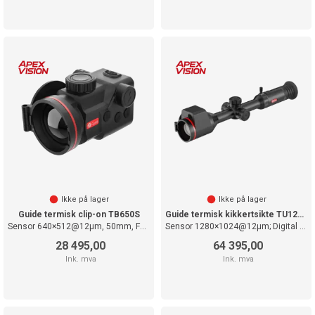
Ikke på lager
Ikke på lager
Guide termisk clip-on TB650S
Guide termisk kikkertsikte TU1260MS
Sensor 640×512@12µm, 50mm, F1.0
Sensor 1280×1024@12µm; Digital 1920x1080
28 495,00
64 395,00
Ink. mva
Ink. mva