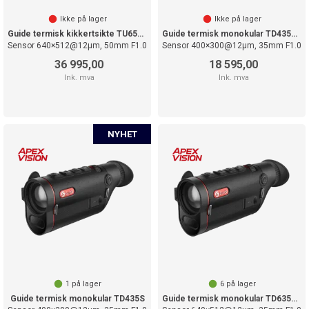
Ikke på lager
Ikke på lager
Guide termisk kikkertsikte TU650S
Guide termisk monokular TD435LS LRF
Sensor 640×512@12µm, 50mm F1.0
Sensor 400×300@12µm, 35mm F1.0
36 995,00
18 595,00
Ink. mva
Ink. mva
1
på lager
6
på lager
Guide termisk monokular TD435S
Guide termisk monokular TD635LS LRF