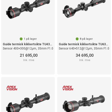
1
på lager
8
på lager
Guide termisk kikkertsikte TU435S
Guide termisk kikkertsikte TU635LS
Sensor 400×300@12µm, 35mm F1.0
Sensor 640×512@12µm, 35mm F1.0
21 695,00
34 695,00
Ink. mva
Ink. mva