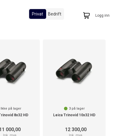
Privat
Bedrift
Logg inn
Ikke på lager
3
på lager
Trinovid 8x32 HD
Leica Trinovid 10x32 HD
11 000,00
12 300,00
Ink. mva
Ink. mva