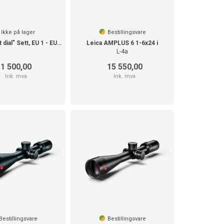
Ikke på lager
Bestillingsvare
Leica "direct dial" Sett, EU 1 - EU 12
Leica AMPLUS 6 1-6x24 i
L-4a
1 500,00
15 550,00
Ink. mva
Ink. mva
Bestillingsvare
Bestillingsvare