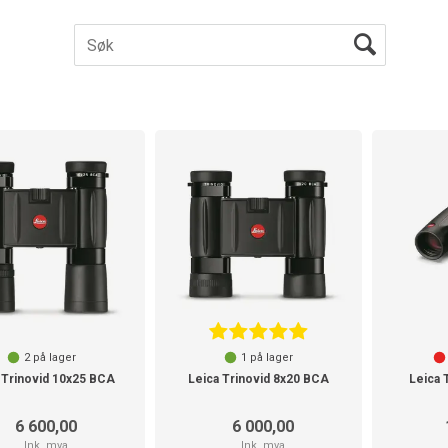
2
på lager
1
på lager
 Trinovid 10x25 BCA
Leica Trinovid 8x20 BCA
Leica 
6 600,00
6 000,00
Ink. mva
Ink. mva