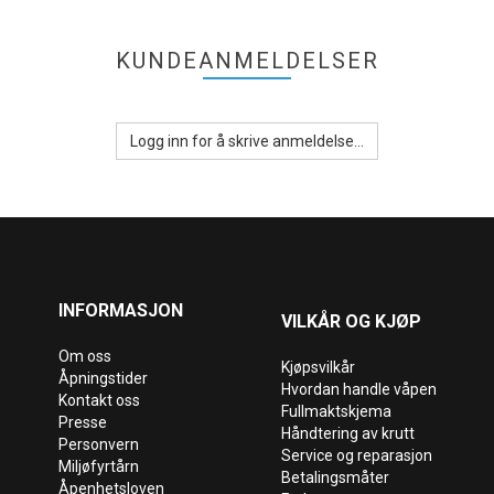
KUNDEANMELDELSER
Logg inn for å skrive anmeldelse...
INFORMASJON
VILKÅR OG KJØP
Om oss
Kjøpsvilkår
Åpningstider
Hvordan handle våpen
Kontakt oss
Fullmaktskjema
Presse
Håndtering av krutt
Personvern
Service og reparasjon
Miljøfyrtårn
Betalingsmåter
Åpenhetsloven