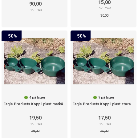
15,00
90,00
Ink. mva
Ink. mva
30,00
50%
50%
4
på lager
9
på lager
Eagle Products Kopp i plast matkåsa
Eagle Products Kopp i plast stora bjørn
19,50
17,50
Ink. mva
Ink. mva
39,00
35,00