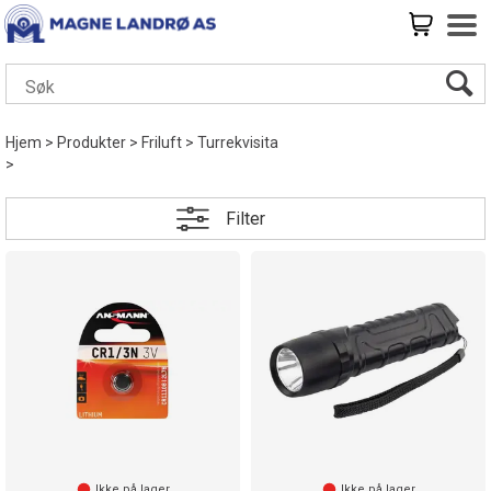
Hjem
>
Produkter
>
Friluft
>
Turrekvisita
>
Filter
Ikke på lager
Ikke på lager