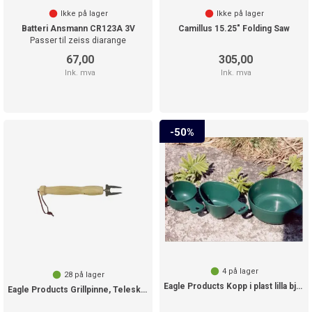
Ikke på lager
Ikke på lager
Batteri Ansmann CR123A 3V
Camillus 15.25" Folding Saw
Passer til zeiss diarange
67,00
305,00
Ink. mva
Ink. mva
50%
4
på lager
28
på lager
Eagle Products Kopp i plast lilla bjørn
Eagle Products Grillpinne, Teleskop