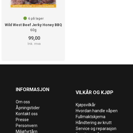
6
på lager
Wild West Beef Jerky Honey BBQ
60g
99,00
Ink. mva
INFORMASJON
VILKÅR OG KJØP
Om oss
Kjøpsvilkår
Åpningstider
Hvordan handle våpen
Kontakt oss
Fullmaktskjema
Presse
Håndtering av krutt
Personvern
Service og reparasjon
Miljøfyrtårn