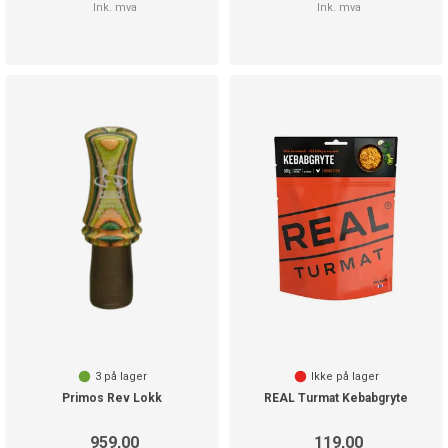
Ink. mva
Ink. mva
3
på lager
Ikke på lager
Primos Rev Lokk
REAL Turmat Kebabgryte
959,00
119,00