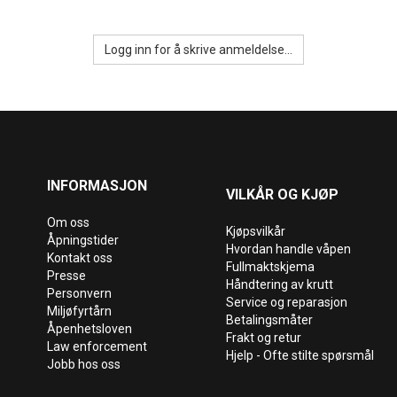
Logg inn for å skrive anmeldelse...
INFORMASJON
VILKÅR OG KJØP
Om oss
Kjøpsvilkår
Åpningstider
Hvordan handle våpen
Kontakt oss
Fullmaktskjema
Presse
Håndtering av krutt
Personvern
Service og reparasjon
Miljøfyrtårn
Betalingsmåter
Åpenhetsloven
Frakt og retur
Law enforcement
Hjelp - Ofte stilte spørsmål
Jobb hos oss