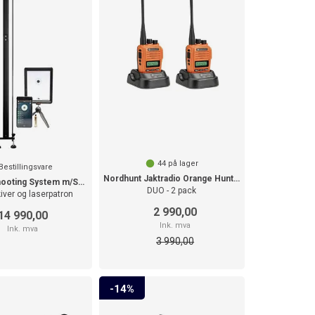
44
på lager
Bestillingsvare
Nordhunt Jaktradio Orange Hunting pack
Accurize Shooting System m/Skiveheis
DUO - 2 pack
iver og laserpatron
2 990,00
14 990,00
Ink. mva
Ink. mva
3 990,00
14%