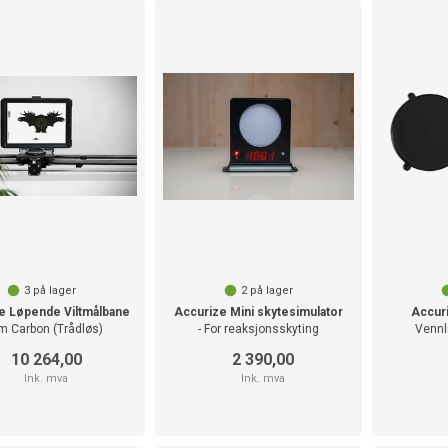
3
på lager
2
på lager
e Løpende Viltmålbane
Accurize Mini skytesimulator
Accuri
m Carbon (Trådløs)
- For reaksjonsskyting
Vennl
10 264,00
2 390,00
Ink. mva
Ink. mva