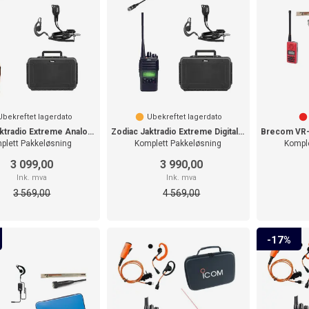
tinene for vedlikehold våpen
n.
sere det i
tte kan materialene kan
Ubekreftet lagerdato
Ubekreftet lagerdato
Zodiac Jaktradio Extreme Analog/Digital
Zodiac Jaktradio Extreme Digital BT
plett Pakkeløsning
Komplett Pakkeløsning
Kompl
avfallshåndteringen ikke
3 099,00
3 990,00
Ink. mva
Ink. mva
3 569,00
4 569,00
ere selges til andre.
17%