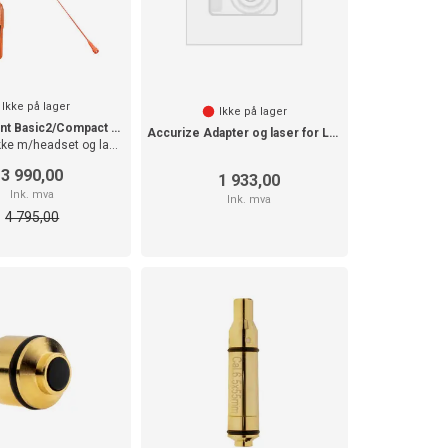
Ikke på lager
Ikke på lager
Icom ProHunt Basic2/Compact pakke
Accurize Adapter og laser for Luft Rifle
Jaktradiopakke m/headset og lang antenne
3 990,00
1 933,00
Ink. mva
Ink. mva
4 795,00