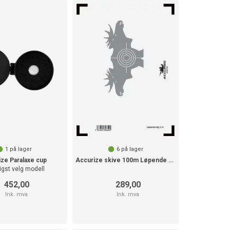
1
på lager
6
på lager
ze Paralaxe cup
Accurize skive 100m Løpende elg 5m
igst velg modell
452,00
289,00
Ink. mva
Ink. mva