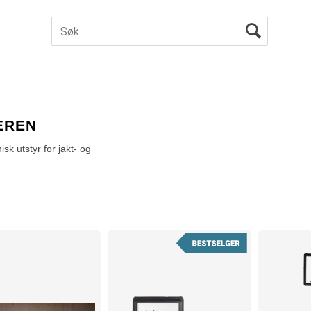
eren
sk utstyr for jakt- og
som kan forbedre presisjonen
ansene for en vellykket jakt.
latorer, elektroniske
tisk trening og mulighet for
det. Våre elektroniske mål
tere teknikker og forbedre