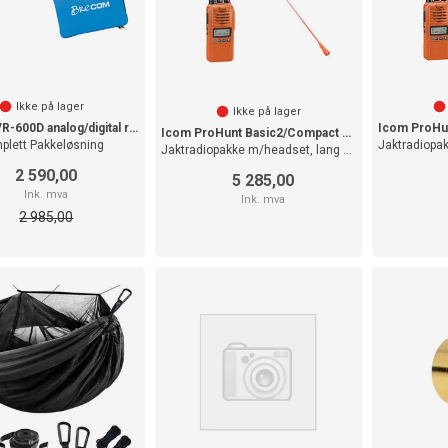
Ikke på lager
Ikke på lager
Brecom VR-600D analog/digital radio DMR
Icom ProHunt Basic2/Compact m/veske
plett Pakkeløsning
Jaktradiopakke m/headset, lang antenne
2 590,00
5 285,00
Ink. mva
Ink. mva
2 985,00