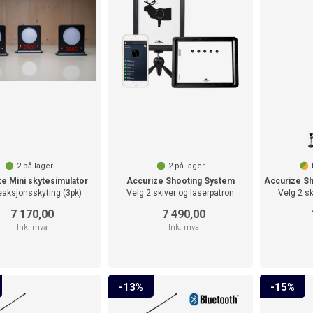
 av elektronikk
rutstyret for å sikre
ikkerhetsprosedyrene for å
2
på lager
2
på lager
e Mini skytesimulator
Accurize Shooting System
reaksjonsskyting (3pk)
Velg 2 skiver og laserpatron
Velg 2 sk
å overforbruk, samtidig
7 170,00
7 490,00
Ink. mva
Ink. mva
gjenbrukes, og vurder å
lere ganger.
13%
15%