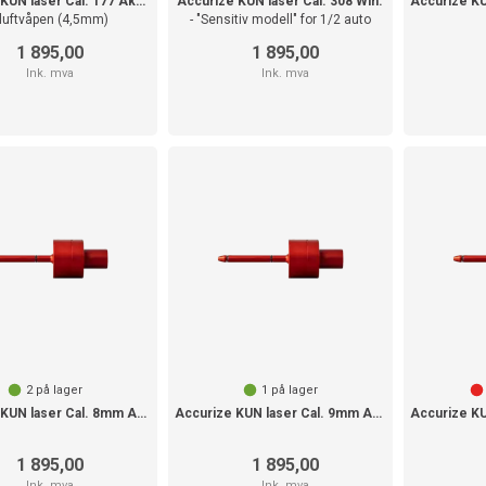
Accurize KUN laser Cal. 177 Akustisk
Accurize KUN laser Cal. 308 Win.
 luftvåpen (4,5mm)
- "Sensitiv modell" for 1/2 auto
1 895,00
1 895,00
Ink. mva
Ink. mva
2
på lager
1
på lager
Accurize KUN laser Cal. 8mm Akustisk
Accurize KUN laser Cal. 9mm Akustisk
1 895,00
1 895,00
Ink. mva
Ink. mva