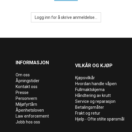
Logg inn for å skrive anmeldelse...
INFORMASJON
VILKÅR OG KJØP
Om oss
Kjøpsvilkår
Åpningstider
Hvordan handle våpen
Kontakt oss
Fullmaktskjema
Presse
Håndtering av krutt
Personvern
Service og reparasjon
Miljøfyrtårn
Betalingsmåter
Åpenhetsloven
Frakt og retur
Law enforcement
Hjelp - Ofte stilte spørsmål
Jobb hos oss