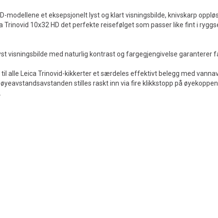
D-modellene et eksepsjonelt lyst og klart visningsbilde, knivskarp oppl
 Trinovid 10x32 HD det perfekte reisefølget som passer like fint i ryg
 visningsbilde med naturlig kontrast og fargegjengivelse garanterer fant
e til alle Leica Trinovid-kikkerter et særdeles effektivt belegg med va
 øyeavstandsavstanden stilles raskt inn via fire klikkstopp på øyekoppen
.