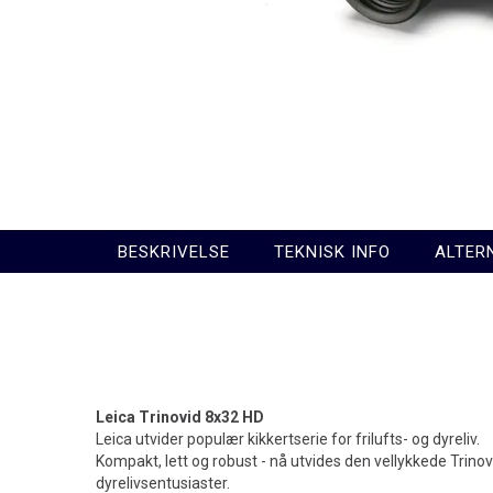
BESKRIVELSE
TEKNISK INFO
ALTER
Leica Trinovid 8x32 HD
Leica utvider populær kikkertserie for frilufts- og dyreliv.
Kompakt, lett og robust - nå utvides den vellykkede Trinovi
dyrelivsentusiaster.