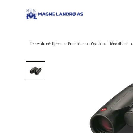
Her er du nå:
Hjem
>
Produkter
>
Optikk
>
Håndkikkert