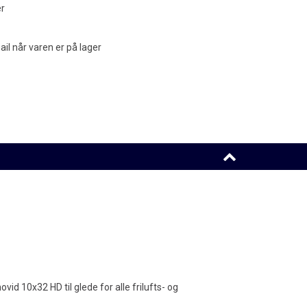
er
l når varen er på lager
id 10x32 HD til glede for alle frilufts- og