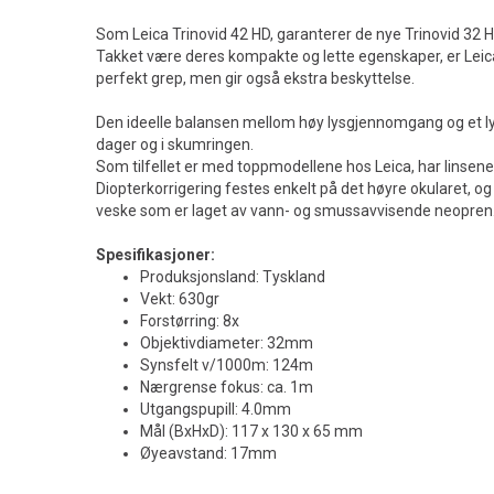
Som Leica Trinovid 42 HD, garanterer de nye Trinovid 32 H
Takket være deres kompakte og lette egenskaper, er Leica
perfekt grep, men gir også ekstra beskyttelse.
Den ideelle balansen mellom høy lysgjennomgang og et lyst
dager og i skumringen.
Som tilfellet er med toppmodellene hos Leica, har linsen
Diopterkorrigering festes enkelt på det høyre okularet, og
veske som er laget av vann- og smussavvisende neopren
S
pesifikasjoner:
Produksjonsland: Tyskland
Vekt: 630gr
Forstørring: 8x
Objektivdiameter: 32mm
Synsfelt v/1000m: 124m
Nærgrense fokus: ca. 1m
Utgangspupill: 4.0mm
Mål (BxHxD): 117 x 130 x 65 mm
Øyeavstand: 17mm