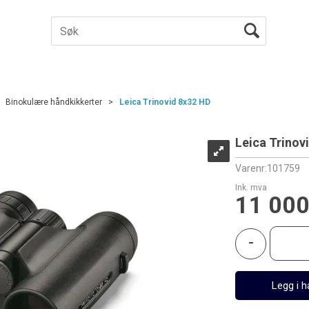
>
Binokulære håndkikkerter
>
Leica Trinovid 8x32 HD
Leica Trinov
Varenr:
101759
Ink. mva
11 000
-