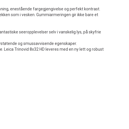
øsning, enestående fargegjengivelse og perfekt kontrast.
gsekken som i vesken. Gummiarmeringen gir ikke bare et
astiske seeropplevelser selv i vanskelig lys, på skyfrie
nnavstøtende og smussavvisende egenskaper.
e. Leica Trinovid 8x32 HD leveres med en ny lett og robust