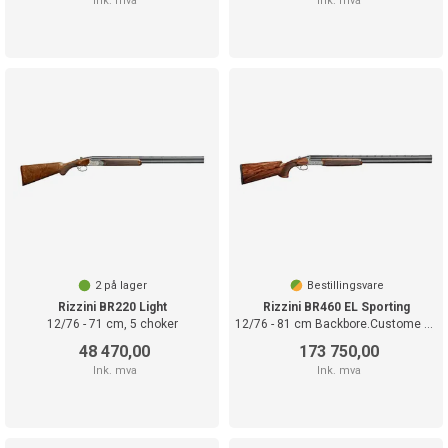
Ink. mva
Ink. mva
2
på lager
Bestillingsvare
Rizzini BR220 Light
Rizzini BR460 EL Sporting
12/76 - 71 cm, 5 choker
12/76 - 81 cm Backbore.Custome stokk
48 470,00
173 750,00
Ink. mva
Ink. mva