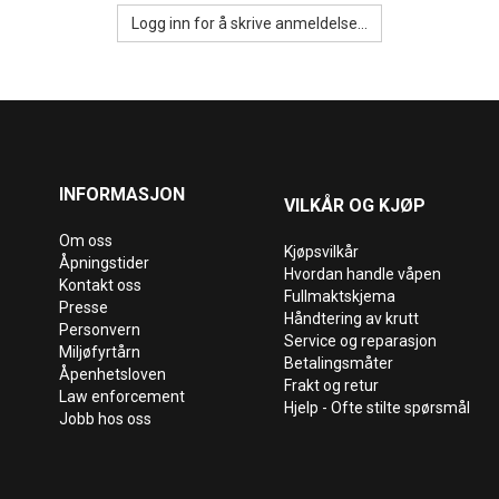
Logg inn for å skrive anmeldelse...
INFORMASJON
VILKÅR OG KJØP
Om oss
Kjøpsvilkår
Åpningstider
Hvordan handle våpen
Kontakt oss
Fullmaktskjema
Presse
Håndtering av krutt
Personvern
Service og reparasjon
Miljøfyrtårn
Betalingsmåter
Åpenhetsloven
Frakt og retur
Law enforcement
Hjelp - Ofte stilte spørsmål
Jobb hos oss