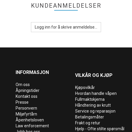
KUNDEANMELDELSER
Logg inn for å skrive anmeldelse...
INFORMASJON
VILKÅR OG KJØP
Om oss
Kjøpsvilkår
Åpningstider
Hvordan handle våpen
Kontakt oss
Fullmaktskjema
Presse
Håndtering av krutt
Personvern
Service og reparasjon
Miljøfyrtårn
Betalingsmåter
Åpenhetsloven
Frakt og retur
Law enforcement
Hjelp - Ofte stilte spørsmål
Jobb hos oss