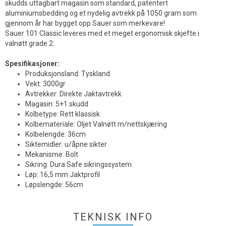
skudds uttagbart magasin som standard, patentert
aluminiumsbedding og et nydelig avtrekk på 1050 gram som
gjennom år har bygget opp Sauer som merkevare!
Sauer 101 Classic leveres med et meget ergonomisk skjefte i
valnøtt grade 2.
S
pesifikasjoner:
Produksjonsland: Tyskland
Vekt: 3000gr
Avtrekker: Direkte Jaktavtrekk
Magasin: 5+1 skudd
Kolbetype: Rett klassisk
Kolbemateriale: Oljet Valnøtt m/nettskjæring
Kolbelengde: 36cm
Siktemidler: u/åpne sikter
Mekanisme: Bolt
Sikring: Dura Safe sikringssystem
Løp: 16,5 mm Jaktprofil
Løpslengde: 56cm
TEKNISK INFO