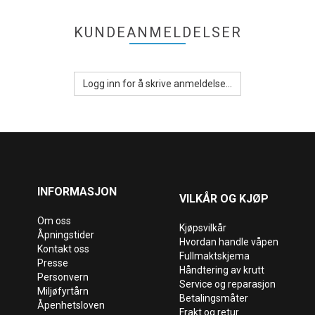
KUNDEANMELDELSER
Logg inn for å skrive anmeldelse...
INFORMASJON
VILKÅR OG KJØP
Om oss
Kjøpsvilkår
Åpningstider
Hvordan handle våpen
Kontakt oss
Fullmaktskjema
Presse
Håndtering av krutt
Personvern
Service og reparasjon
Miljøfyrtårn
Betalingsmåter
Åpenhetsloven
Frakt og retur