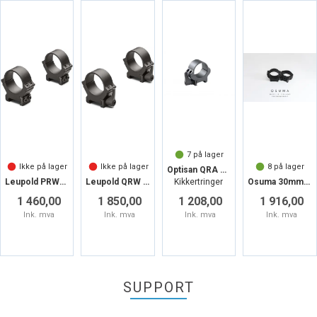
7
på lager
Ikke på lager
Ikke på lager
8
på lager
Optisan QRA 30mm
Leupold PRW2 ringer 30mm Lav
Leupold QRW ringer 30mm
Kikkertringer
Osuma 30mm Ringer for Picatinny
1 460,00
1 850,00
1 208,00
1 916,00
Ink. mva
Ink. mva
Ink. mva
Ink. mva
SUPPORT