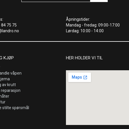
s:
Åpningstider:
4 84 75 75
Mandag - fredag: 09:00-17:00
@landro.no
Lørdag: 10:00 - 14:00
G KJØP
HER HOLDER VI TIL
r
andle våpen
kjema
 av krutt
 reparasjon
måter
etur
e stilte spørsmål