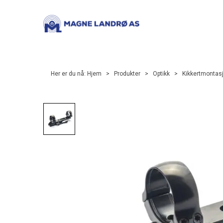
Her er du nå:
Hjem
>
Produkter
>
Optikk
>
Kikkertmontas