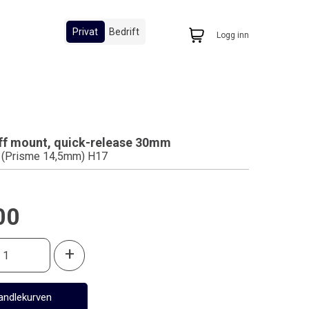
Privat
Bedrift
Logg inn
ff mount, quick-release 30mm
o (Prisme 14,5mm) H17
00
+