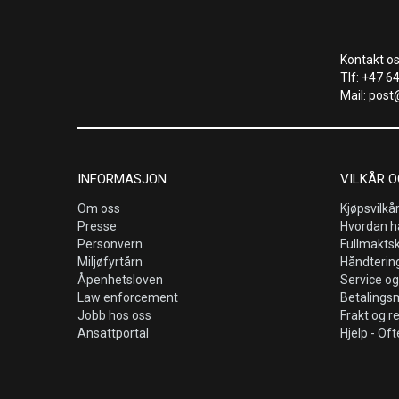
Kontakt os
Tlf: +47 6
Mail: post
INFORMASJON
VILKÅR O
Om oss
Kjøpsvilkå
Presse
Hvordan h
Personvern
Fullmakts
Miljøfyrtårn
Håndtering
Åpenhetsloven
Service og
Law enforcement
Betalings
Jobb hos oss
Frakt og r
Ansattportal
Hjelp - Oft