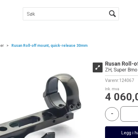
jer
>
Rusan Roll-off mount, quick-release 30mm
Rusan Roll-o
ZH, Super Brn
Varenr:
124067
Ink. mva
4 060,
-