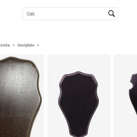
visita
>
Gevirplate
>