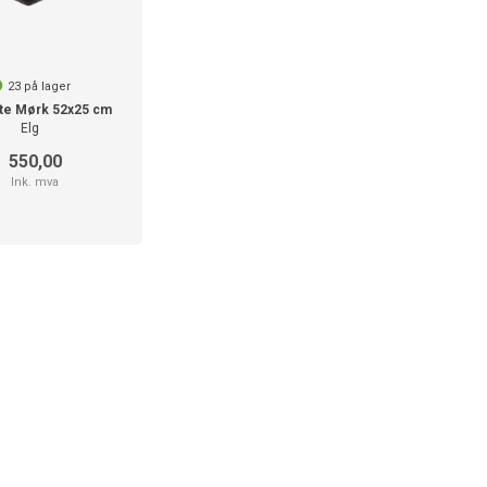
23
på lager
ate Mørk 52x25 cm
Elg
550,00
Ink. mva