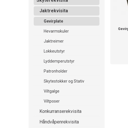
Skyterekvisita
Jaktrekvisita
Gevirplate
Gevir
Hevarmskuler
Jaktreimer
Lokkeutstyr
Lyddemperutstyr
Patronholder
Skytestokker og Stativ
Viltgalge
Viltposer
Konkurranserekvisita
Håndvåpenrekvisita