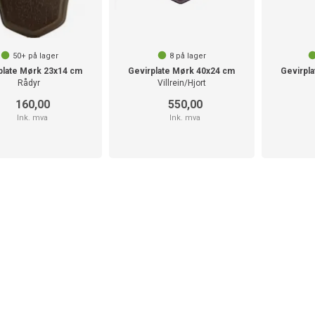
50+
på lager
8
på lager
plate Mørk 23x14 cm
Gevirplate Mørk 40x24 cm
Gevirpl
Rådyr
Villrein/Hjort
160,00
550,00
Ink. mva
Ink. mva