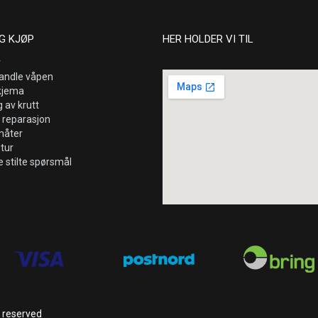
G KJØP
HER HOLDER VI TIL
r
andle våpen
kjema
 av krutt
 reparasjon
måter
etur
e stilte spørsmål
s reserved