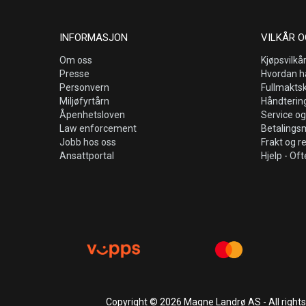
INFORMASJON
VILKÅR O
Om oss
Kjøpsvilkå
Presse
Hvordan h
Personvern
Fullmakts
Miljøfyrtårn
Håndtering
Åpenhetsloven
Service og
Law enforcement
Betalings
Jobb hos oss
Frakt og r
Ansattportal
Hjelp - Oft
Copyright © 2026 Magne Landrø AS - All right