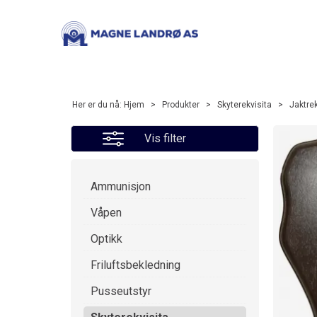
Her er du nå:
Hjem
>
Produkter
>
Skyterekvisita
>
Jaktrek
Vis filter
Ammunisjon
Våpen
Optikk
Friluftsbekledning
Pusseutstyr