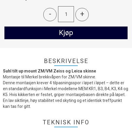
-
+
Kjøp
BESKRIVELSE
Suhl tilt up mount ZM/VM Zeiss og Leica skinne
Montasje til Merkel brekkvåpen for ZM/VM skinne.
Denne montasjen krever 4 tilpasningsspor i løpet i løpet – dette er
en standardfunksjon i Merkel modellene MEM KR1, B3, B4, K3, K4 og
K5. Hvis kikkerten er festet, griper montasjebasen direkte på løpet.
En lav siktlinje, høy stabilitet ved skyting og et identisk treffpunkt
kan tas for gitt.
TEKNISK INFO