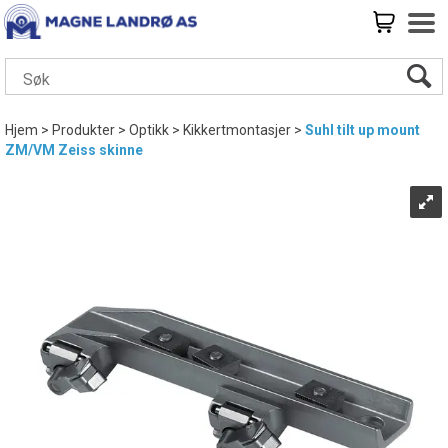
Hjem
>
Produkter
>
Optikk
>
Kikkertmontasjer
>
Suhl tilt up mount
ZM/VM Zeiss skinne