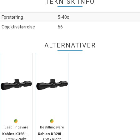
TEKNISK INFO
Forstørring
5-40x
Objektivstørrelse
56
ALTERNATIVER
Bestillingsvare
Bestillingsvare
Kahles K328i 3,5-28x50 MSR2/Ki
Kahles K328i 3,5-28x50 MSR2/Ki
CCW - Right
CW - Right