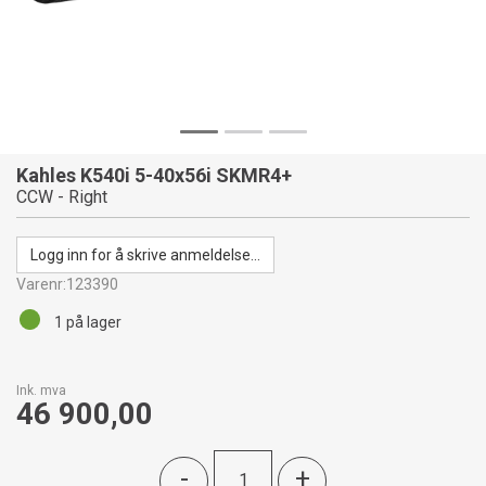
Kahles K540i 5-40x56i SKMR4+
CCW - Right
Logg inn for å skrive anmeldelse...
Varenr:
123390
1
på lager
Ink. mva
46 900,00
-
+