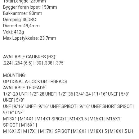
Total Lengde: 230mm
Bygger foran løpet: 150mm
Bakkammer: 80mm
Demping: 30DBC
Diameter: 49,4mm
Vekt: 412g
Max Løpstykkelse: 23,7mm
AVAILABLE CALIBRES (H3):
.224 | .264 (6,5) | .30 | .338 | .375
MOUNTING:
OPTIONAL A-LOCK OR THREADS
AVAILABLE THREADS:
1/2”-20 UNF | 1/2”-28 UNEF | 1/2”-36 | 3/4”-24 | 11/16” UNEF | 5/8”
UNEF | 5/8”
UNF | 9/16” UNEF | 9/16” UNEF SPIGOT | 9/16” UNEF SHORT SPIGOT |
9/16” UNF
M13X1 | M14X1 | M14X1 SPIGOT | M14X1.5 | M15X1 | M15X1
SPIGOT | M16X1 |
M16X1.5 | M17X1 | M17X1 SPIGOT | M18X1 | M18X1.5 | M18X1.5 LH