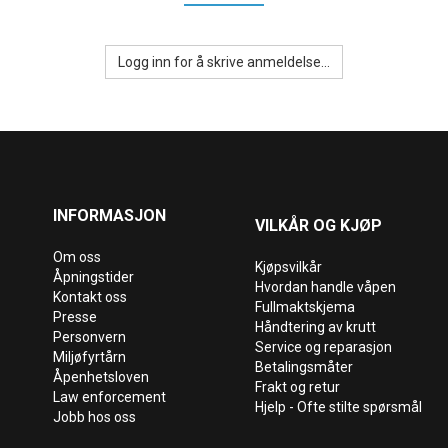
Logg inn for å skrive anmeldelse...
INFORMASJON
VILKÅR OG KJØP
Om oss
Kjøpsvilkår
Åpningstider
Hvordan handle våpen
Kontakt oss
Fullmaktskjema
Presse
Håndtering av krutt
Personvern
Service og reparasjon
Miljøfyrtårn
Betalingsmåter
Åpenhetsloven
Frakt og retur
Law enforcement
Hjelp - Ofte stilte spørsmål
Jobb hos oss