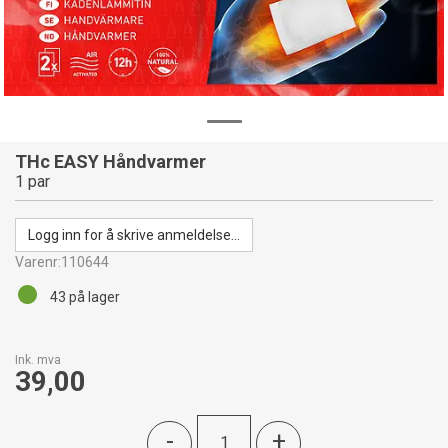
THc EASY Håndvarmer
1 par
Logg inn for å skrive anmeldelse...
Varenr:
110644
43
på lager
Ink. mva
39,00
-
+