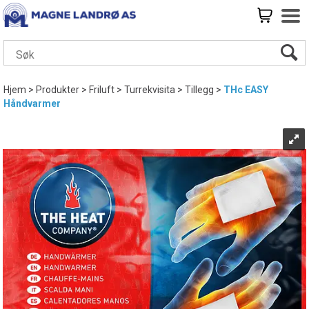
Hjem
>
Produkter
>
Friluft
>
Turrekvisita
>
Tillegg
>
THc EASY
Håndvarmer