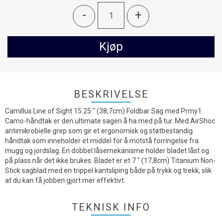
-
+
Kjøp
BESKRIVELSE
Camillus Line of Sight 15.25 " (38,7cm) Foldbar Sag med Prmy1
Camo-håndtak er den ultimate sagen å ha med på tur. Med AirShoc
antimikrobielle grep som gir et ergonomisk og støtbestandig
håndtak som inneholder et middel for å motstå forringelse fra
mugg og jordslag. En dobbel låsemekanisme holder bladet låst og
på plass når det ikke brukes. Bladet er et 7 " (17,8cm) Titanium Non-
Stick sagblad med en trippel kantsliping både på trykk og trekk, slik
at du kan få jobben gjort mer effektivt.
TEKNISK INFO