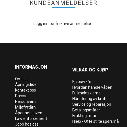
KUNDEANMELDELSER
Logg inn for å skrive anmeldelse...
INFORMASJON
VILKÅR OG KJØP
Om oss
Kjøpsvilkår
Åpningstider
Hvordan handle våpen
Kontakt oss
Fullmaktskjema
Presse
Håndtering av krutt
Personvern
Service og reparasjon
Miljøfyrtårn
Betalingsmåter
Åpenhetsloven
Frakt og retur
Law enforcement
Hjelp - Ofte stilte spørsmål
Jobb hos oss