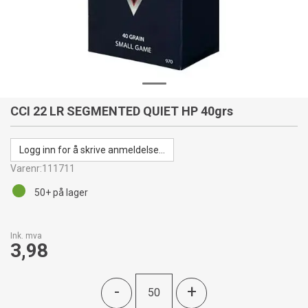
CCI 22 LR SEGMENTED QUIET HP 40grs
Logg inn for å skrive anmeldelse...
Varenr:
111711
50+
på lager
Ink. mva
3,98
-
+