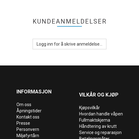
KUNDEANMELDELSER
Logg inn for å skrive anmeldelse...
INFORMASJON
VILKÅR OG KJØP
Om oss
Kjøpsvilkår
Åpningstider
Hvordan handle våpen
Kontakt oss
Fullmaktskjema
Presse
Håndtering av krutt
Personvern
Service og reparasjon
Miljøfyrtårn
Betalingsmåter