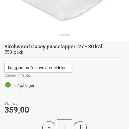
Birchwood Casey pusselapper .27 - 30 kal
750-pakk
Logg inn for å skrive anmeldelse...
Varenr:
119665
27
på lager
Ink. mva
359,00
-
+