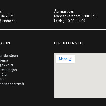
s:
Åpningstider:
4 84 75 75
Mandag - fredag: 09:00-17:00
@landro.no
Lørdag: 10:00 - 14:00
G KJØP
HER HOLDER VI TIL
r
andle våpen
kjema
 av krutt
 reparasjon
måter
etur
e stilte spørsmål