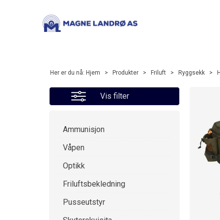
Her er du nå:
Hjem
>
Produkter
>
Friluft
>
Ryggsekk
>
Vis filter
Ammunisjon
Våpen
Optikk
Friluftsbekledning
Pusseutstyr