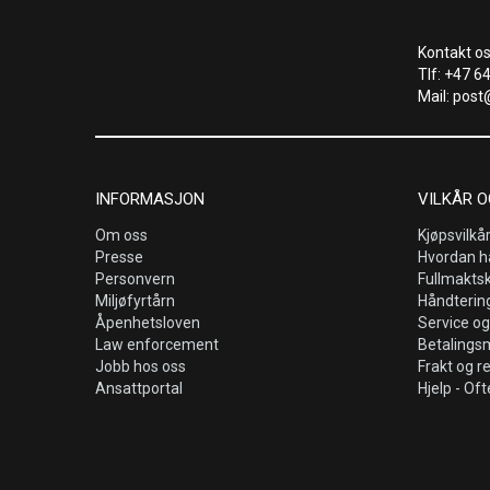
Kontakt os
Tlf: +47 6
Mail: post
INFORMASJON
VILKÅR O
Om oss
Kjøpsvilkå
Presse
Hvordan h
Personvern
Fullmakts
Miljøfyrtårn
Håndtering
Åpenhetsloven
Service og
Law enforcement
Betalings
Jobb hos oss
Frakt og r
Ansattportal
Hjelp - Oft