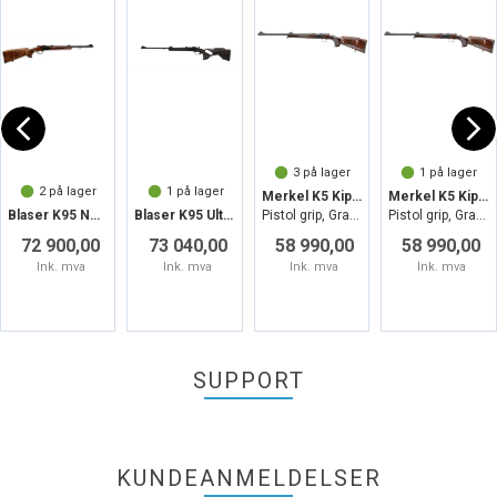
3
på lager
1
på lager
2
på lager
1
på lager
Merkel K5 Kiplauf Black 6,5x55
Merkel K5 Kiplauf Black 7x57R
Blaser K95 Norway Edition - 7x57R Gr 3
Blaser K95 Ultimate AC - 7x57R
Pistol grip, Grade4, 60cm, M15x1
Pistol grip, Grade4, 56cm, M15x1
72 900,00
73 040,00
58 990,00
58 990,00
Ink. mva
Ink. mva
Ink. mva
Ink. mva
SUPPORT
KUNDEANMELDELSER