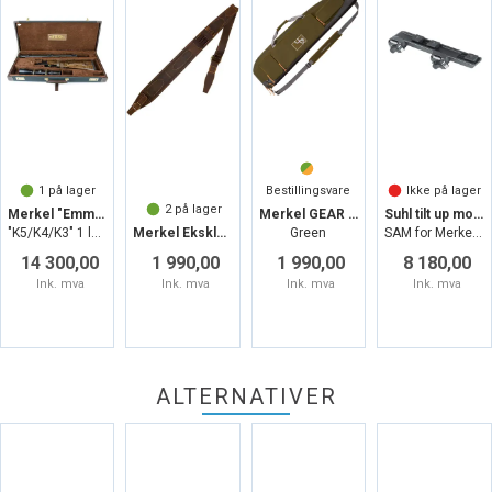
1
på lager
Bestillingsvare
Ikke på lager
2
på lager
Merkel "Emmebi" Take Down koffert
Merkel GEAR Cordura PRO futteral
Suhl tilt up mount SR Swarovski skinne
"K5/K4/K3" 1 løp og 1 kikkert
Merkel Eksklusiv Jaktreim Lær
Green
SAM for Merkel K5, BBF B3/B4
14 300,00
1 990,00
1 990,00
8 180,00
Ink. mva
Ink. mva
Ink. mva
Ink. mva
ALTERNATIVER