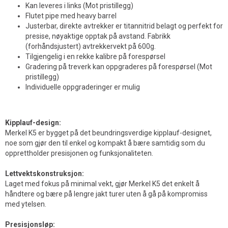
Kan leveres i links (Mot pristillegg)
Flutet pipe med heavy barrel
Justerbar, direkte avtrekker er titannitrid belagt og perfekt for
presise, nøyaktige opptak på avstand. Fabrikk
(forhåndsjustert) avtrekkervekt på 600g.
Tilgjengelig i en rekke kalibre på forespørsel
Gradering på treverk kan oppgraderes på forespørsel (Mot
pristillegg)
Individuelle oppgraderinger er mulig
Kipplauf-design:
Merkel K5 er bygget på det beundringsverdige kipplauf-designet,
noe som gjør den til enkel og kompakt å bære samtidig som du
opprettholder presisjonen og funksjonaliteten.
Lettvektskonstruksjon:
Laget med fokus på minimal vekt, gjør Merkel K5 det enkelt å
håndtere og bære på lengre jakt turer uten å gå på kompromiss
med ytelsen.
Presisjonsløp: