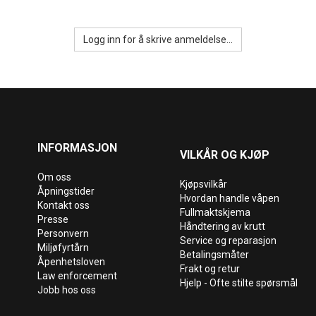
Logg inn for å skrive anmeldelse...
INFORMASJON
VILKÅR OG KJØP
Om oss
Kjøpsvilkår
Åpningstider
Hvordan handle våpen
Kontakt oss
Fullmaktskjema
Presse
Håndtering av krutt
Personvern
Service og reparasjon
Miljøfyrtårn
Betalingsmåter
Åpenhetsloven
Frakt og retur
Law enforcement
Hjelp - Ofte stilte spørsmål
Jobb hos oss