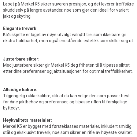
Løpet på Merkel K5 sikrer suveren presisjon, og det leverer treffsikre
skudd selv på lengre avstander, noe som gjør den ideell for variert
jakt og skyting.
Elegante treverk:
K5's skjefte er laget av nøye utvalgt valnøtt tre, som ikke bare gir
ekstra holdbarhet, men også enestående estetikk som skiller seg ut.
Justerbare sikter:
Med justerbare sikter gir Merkel K5 deg friheten til å tilpasse siktet
etter dine preferanser og jaktsituasjoner, for optimal treffsikkerhet.
Allsidige kalibre:
Tilgjengelig i ulike kalibre, slik at du kan velge den som passer best
for dine jaktbehov og preferanser, og tilpasse riflen til forskjellige
byttedyr.
Høykvalitets materialer:
Merkel K5 er bygget med førsteklasses materialer, inkludert smidig
stål og eksklusivt treverk, noe som sikrer en rifle av høyeste kvalitet.