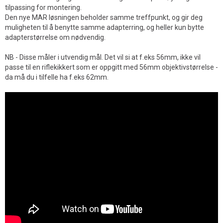
tilpassing for montering.
Den nye MAR løsningen beholder samme treffpunkt, og gir deg
muligheten til å benytte samme adapterring, og heller kun bytte
adapterstørrelse om nødvendig.
NB - Disse måler i utvendig mål. Det vil si at f.eks 56mm, ikke vil
passe til en riflekikkert som er oppgitt med 56mm objektivstørrelse -
da må du i tilfelle ha f.eks 62mm.