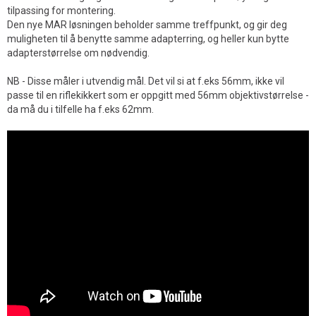
tilpassing for montering.
Den nye MAR løsningen beholder samme treffpunkt, og gir deg
muligheten til å benytte samme adapterring, og heller kun bytte
adapterstørrelse om nødvendig.
NB - Disse måler i utvendig mål. Det vil si at f.eks 56mm, ikke vil
passe til en riflekikkert som er oppgitt med 56mm objektivstørrelse -
da må du i tilfelle ha f.eks 62mm.