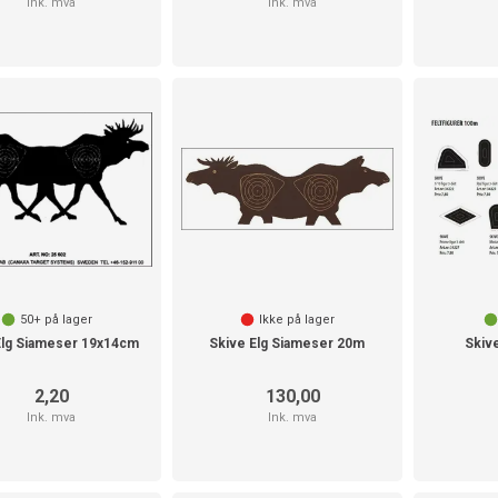
Ink. mva
Ink. mva
50+
på lager
Ikke på lager
Elg Siameser 19x14cm
Skive Elg Siameser 20m
Skive
2,20
130,00
Ink. mva
Ink. mva