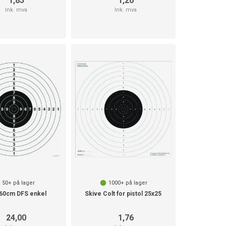
1,85
1,20
Ink. mva
Ink. mva
50+
på lager
1000+
på lager
 60cm DFS enkel
Skive Colt for pistol 25x25
24,00
1,76