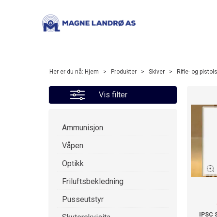
Her er du nå:
Hjem
>
Produkter
>
Skiver
>
Rifle- og pistol
Vis filter
Ammunisjon
Våpen
Optikk
Friluftsbekledning
Pusseutstyr
IPSC 