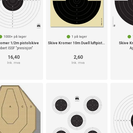
1000+
på lager
1
på lager
romer 1/2m pistolskive
Skive Kromer 10m Duell luftpistol 17x17
Skive K
bert ISSF "presisjon"
Ap
16,40
2,60
Ink. mva
Ink. mva