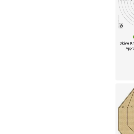
Skive K
Appro