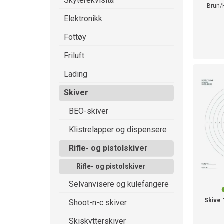
Skyterekvisita
Brun/H
Elektronikk
Fottøy
Friluft
Lading
Skiver
BEO-skiver
Klistrelapper og dispensere
Rifle- og pistolskiver
Rifle- og pistolskiver
Selvanvisere og kulefangere
Skive 
Shoot-n-c skiver
Skiskytterskiver