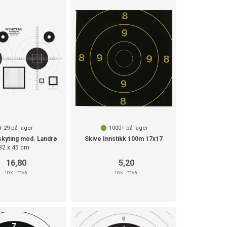
29
på lager
1000+
på lager
skyting mod. Landrø
Skive Innstikk 100m 17x17
32 x 45 cm
16,80
5,20
Ink. mva
Ink. mva