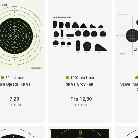
50+
på lager
1000+
på lager
ive Gjesdal-skiva
Skive Grov Felt
Skive Inn
7,20
Fra 12,80
Ink. mva
Ink. mva