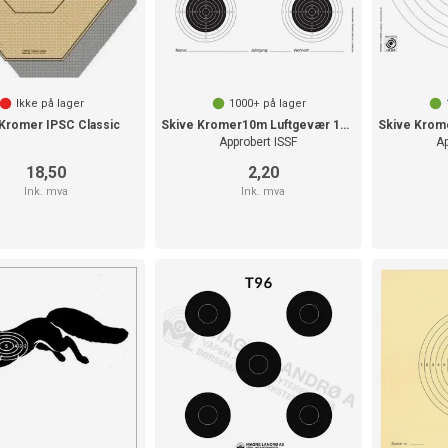
Ikke på lager
1000+
på lager
 Kromer IPSC Classic
Skive Kromer10m Luftgevær 14x14
Approbert ISSF
Ap
18,50
2,20
Ink. mva
Ink. mva