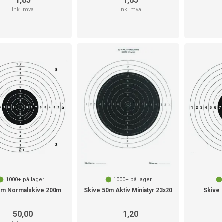
1,85
1,85
Ink. mva
Ink. mva
1000+
på lager
1000+
på lager
1m Normalskive 200m
Skive 50m Aktiv Miniatyr 23x20
Skive
50,00
1,20