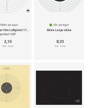
1000+
på lager
50+
på lager
Skive Kromer10m Luftpistol 17x17
Skive Lesja-skiva
probert ISSF
2,10
8,33
Ink. mva
Ink. mva