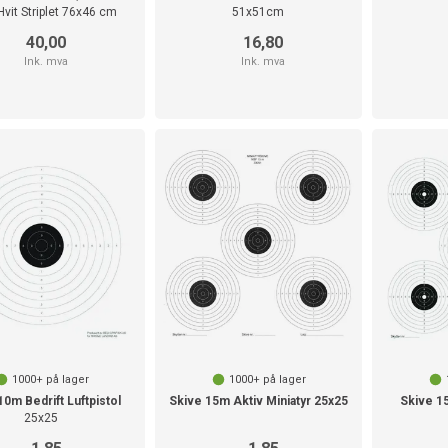
vit Striplet 76x46 cm
51x51cm
40,00
16,80
Ink. mva
Ink. mva
1000+
på lager
1000+
på lager
10m Bedrift Luftpistol
Skive 15m Aktiv Miniatyr 25x25
Skive 15
25x25