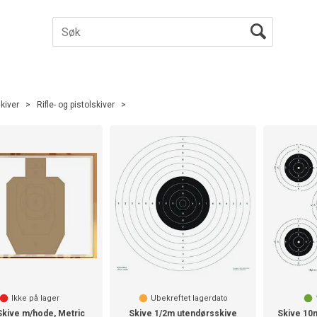
skiver
>
Rifle- og pistolskiver
>
Ikke på lager
Ubekreftet lagerdato
Skive m/hode, Metric
Skive 1/2m utendørsskive
Skive 10m