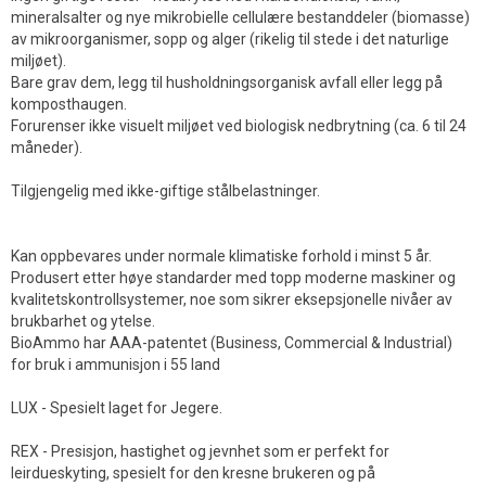
mineralsalter og nye mikrobielle cellulære bestanddeler (biomasse)
av mikroorganismer, sopp og alger (rikelig til stede i det naturlige
miljøet).
Bare grav dem, legg til husholdningsorganisk avfall eller legg på
komposthaugen.
Forurenser ikke visuelt miljøet ved biologisk nedbrytning (ca. 6 til 24
måneder).
Tilgjengelig med ikke-giftige stålbelastninger.
Kan oppbevares under normale klimatiske forhold i minst 5 år.
Produsert etter høye standarder med topp moderne maskiner og
kvalitetskontrollsystemer, noe som sikrer eksepsjonelle nivåer av
brukbarhet og ytelse.
BioAmmo har AAA-patentet (Business, Commercial & Industrial)
for bruk i ammunisjon i 55 land
LUX - Spesielt laget for Jegere.
REX - Presisjon, hastighet og jevnhet som er perfekt for
leirdueskyting, spesielt for den kresne brukeren og på