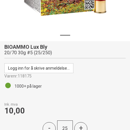
BIOAMMO Lux Bly
20/70 30g #5 (25/250)
Logg inn for å skrive anmeldelse...
Varenr:
118175
1000+
på lager
Ink. mva
10,00
-
+