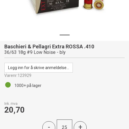
Baschieri & Pellagri Extra ROSSA .410
36/63 18g #9 Low Noise - bly
Logg inn for å skrive anmeldelse...
Varenr:
123929
1000+
på lager
Ink. mva
20,70
-
+