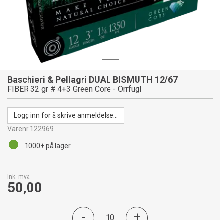
Baschieri & Pellagri DUAL BISMUTH 12/67
FIBER 32 gr # 4+3 Green Core - Orrfugl
Logg inn for å skrive anmeldelse...
Varenr:
122969
1000+
på lager
Ink. mva
50,00
-
+