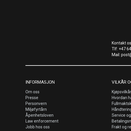
Kontakt os
Tlf: +47 6
Mail: post
INFORMASJON
VILKÅR O
Om oss
Kjøpsvilkå
Presse
Hvordan h
Personvern
Fullmakts
Miljøfyrtårn
Håndtering
Åpenhetsloven
Service og
Law enforcement
Betalings
Jobb hos oss
Frakt og r