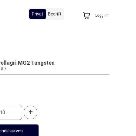
Privat
Bedrift
Logg inn
Pellagri MG2 Tungsten
 #7
0
+