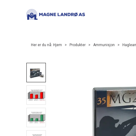
Her er du nå:
Hjem
>
Produkter
>
Ammunisjon
>
Haglea