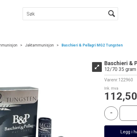
mmunisjon
>
Jaktammunisjon
>
Baschieri & Pellagri MG2 Tungsten
Baschieri & 
12/70 35 gram
Varenr:
122960
Ink. mva
112,5
-