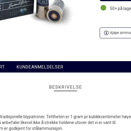
50+
på lage
Kjøpe ammuni
RT
KUNDEANMELDELSER
BESKRIVELSE
tradisjonelle blypatroner. Tettheten er 1 gram pr kubikkcentimeter høye
nbefaler likevel ikke å strekke holdene utover det vi er vant til.
m er godkjent for stålammunisjon.