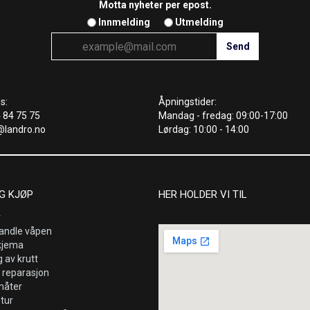
Motta nyheter per epost.
Innmelding
Utmelding
s:
Åpningstider:
4 84 75 75
Mandag - fredag: 09:00-17:00
@landro.no
Lørdag: 10:00 - 14:00
G KJØP
HER HOLDER VI TIL
r
andle våpen
kjema
 av krutt
 reparasjon
måter
etur