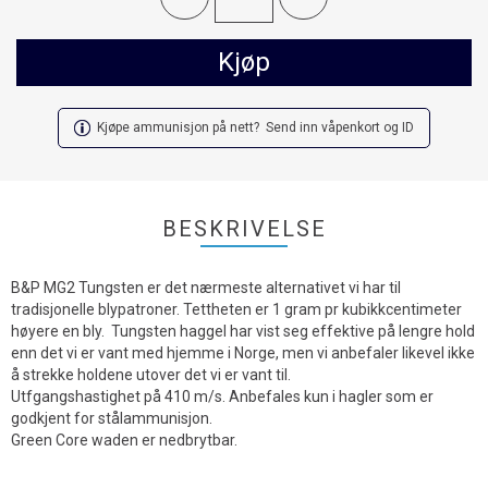
Kjøp
Kjøpe ammunisjon på nett? Send inn våpenkort og ID
BESKRIVELSE
B&P MG2 Tungsten er det nærmeste alternativet vi har til
tradisjonelle blypatroner. Tettheten er 1 gram pr kubikkcentimeter
høyere en bly. Tungsten haggel har vist seg effektive på lengre hold
enn det vi er vant med hjemme i Norge, men vi anbefaler likevel ikke
å strekke holdene utover det vi er vant til.
Utfgangshastighet på 410 m/s. Anbefales kun i hagler som er
godkjent for stålammunisjon.
Green Core waden er nedbrytbar.