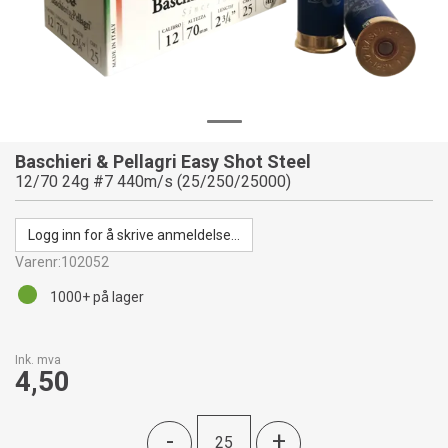
Baschieri & Pellagri Easy Shot Steel
12/70 24g #7 440m/s (25/250/25000)
Logg inn for å skrive anmeldelse...
Varenr:
102052
1000+
på lager
Ink. mva
4,50
-
+