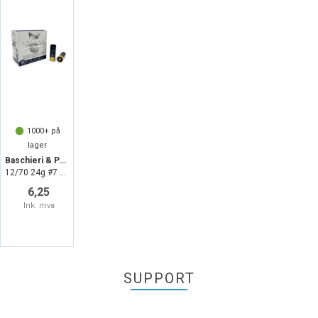
1000+
på
lager
Baschieri & Pellagri Legend Pro 2025
12/70 24g #7 425m/s (25/250/25000)
6,25
Ink. mva
SUPPORT