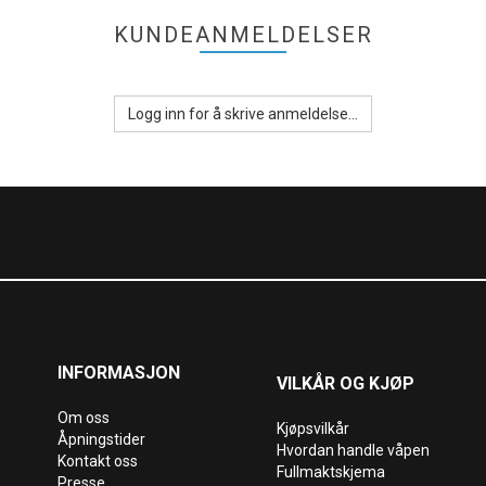
KUNDEANMELDELSER
Logg inn for å skrive anmeldelse...
INFORMASJON
VILKÅR OG KJØP
Om oss
Kjøpsvilkår
Åpningstider
Hvordan handle våpen
Kontakt oss
Fullmaktskjema
Presse