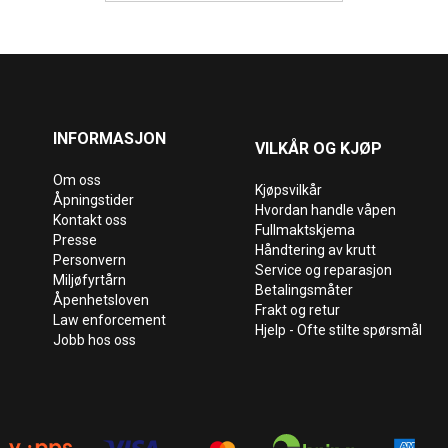
INFORMASJON
VILKÅR OG KJØP
Om oss
Kjøpsvilkår
Åpningstider
Hvordan handle våpen
Kontakt oss
Fullmaktskjema
Presse
Håndtering av krutt
Personvern
Service og reparasjon
Miljøfyrtårn
Betalingsmåter
Åpenhetsloven
Frakt og retur
Law enforcement
Hjelp - Ofte stilte spørsmål
Jobb hos oss