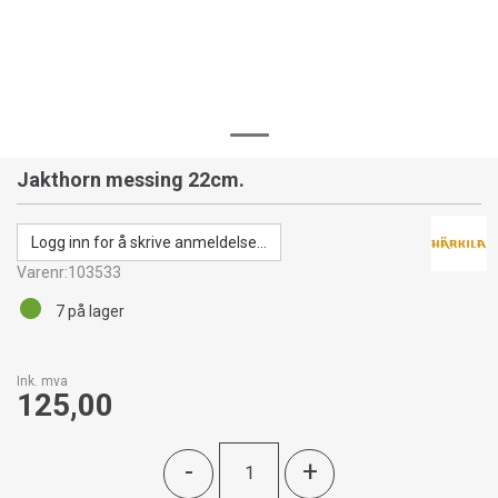
Jakthorn messing 22cm.
Logg inn for å skrive anmeldelse...
Varenr:
103533
7
på lager
Ink. mva
125,00
-
+