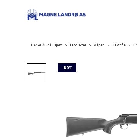
Her er du nå:
Hjem
>
Produkter
>
Våpen
>
Jaktrifle
>
Bo
50%