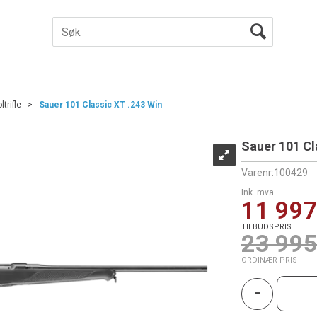
ltrifle
>
Sauer 101 Classic XT .243 Win
Sauer 101 Cl
Varenr:
100429
Ink. mva
11 997
TILBUDSPRIS
23 995
ORDINÆR PRIS
-