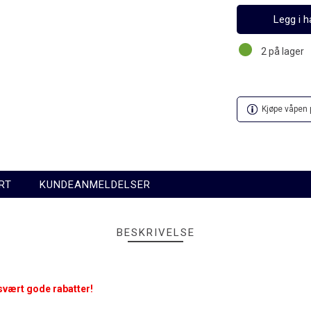
2
på lager
Kjøpe våpen p
RT
KUNDEANMELDELSER
BESKRIVELSE
 svært gode rabatter!