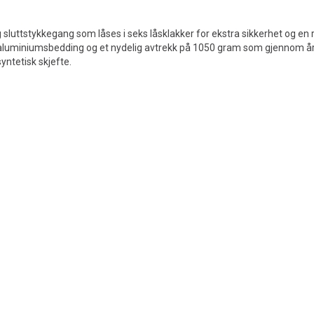
 sluttstykkegang som låses i seks låsklakker for ekstra sikkerhet og e
aluminiumsbedding og et nydelig avtrekk på 1050 gram som gjennom å
ntetisk skjefte.