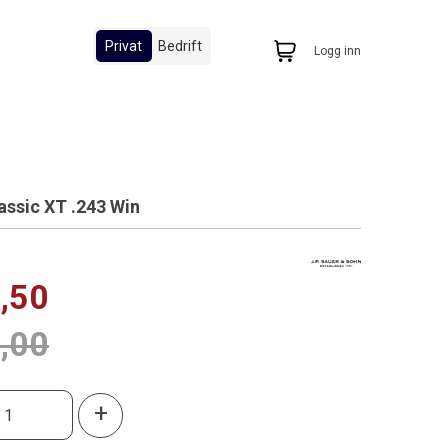
Privat
Bedrift
Logg inn
assic XT .243 Win
,50
,00
+