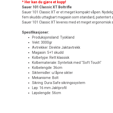
* Her kan du gjøre et kupp!
Sauer 101 Classic XT Boltrifle
Sauer 101 Classic XT er et meget kompakt våpen. Nydelig
fem skudds uttagbart magasin som standard, patentert 
Sauer 101 Classic XT leveres med et meget ergonomisk sy
S
pesifikasjoner:
Produksjonsland: Tyskland
Vekt: 3000gr
Avtrekker: Direkte Jaktavtrekk
Magasin: 5+1 skudd
Kolbetype: Rett klassisk
Kolbemateriale: Syntetisk med "Soft Touch"
Kolbelengde: 36cm
Siktemidler: u/åpne sikter
Mekanisme: Bolt
Sikring: Dura Safe sikringssystem
Løp: 16 mm Jaktprofil
Løpslengde: 56cm