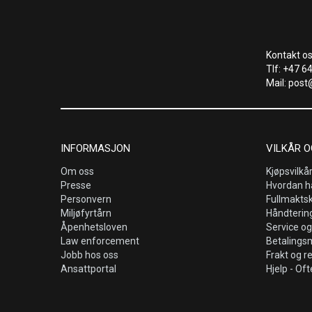
Kontakt os
Tlf: +47 6
Mail: post
INFORMASJON
VILKÅR O
Om oss
Kjøpsvilkå
Presse
Hvordan h
Personvern
Fullmakts
Miljøfyrtårn
Håndtering
Åpenhetsloven
Service og
Law enforcement
Betalings
Jobb hos oss
Frakt og r
Ansattportal
Hjelp - Oft