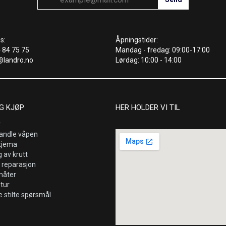
s:
Åpningstider:
4 84 75 75
Mandag - fredag: 09:00-17:00
@landro.no
Lørdag: 10:00 - 14:00
G KJØP
HER HOLDER VI TIL
r
andle våpen
kjema
 av krutt
 reparasjon
måter
etur
e stilte spørsmål