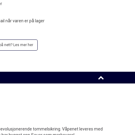
er
l når varen er på lager
å nett? Les mer her
n revolusjonerende tommelsikring. Våpenet leveres med