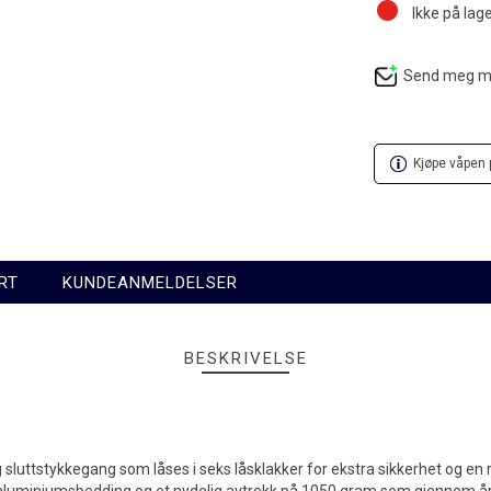
Ikke på lag
Send meg mai
Kjøpe våpen p
RT
KUNDEANMELDELSER
BESKRIVELSE
 sluttstykkegang som låses i seks låsklakker for ekstra sikkerhet og e