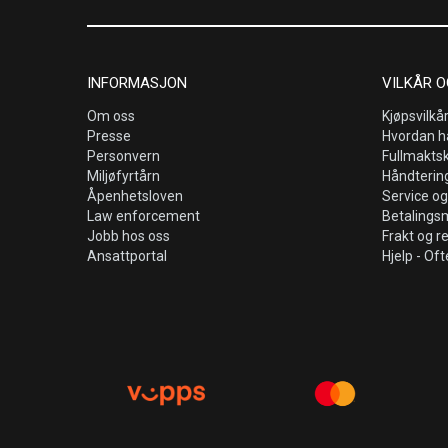
INFORMASJON
VILKÅR O
Om oss
Kjøpsvilkå
Presse
Hvordan h
Personvern
Fullmakts
Miljøfyrtårn
Håndtering
Åpenhetsloven
Service og
Law enforcement
Betalings
Jobb hos oss
Frakt og r
Ansattportal
Hjelp - Oft