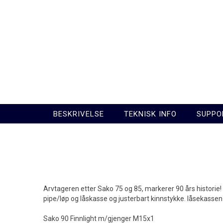
BESKRIVELSE
TEKNISK INFO
SUPPO
Arvtageren etter Sako 75 og 85, markerer 90 års histori
pipe/løp og låskasse og justerbart kinnstykke. låsekassen
Sako 90 Finnlight m/gjenger M15x1