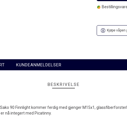
Bestillingsvare
Kjøpe våpen p
RT
KUNDEANMELDELSER
BESKRIVELSE
e! Sako 90 Finnlight kommer ferdig med gjenger M15x1, glassfiberforste
 er nå integert med Picatinny.