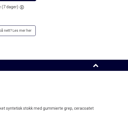
 (
7
dager)
å nett? Les mer her
rket syntetisk stokk med gummierte grep, ceracoatet