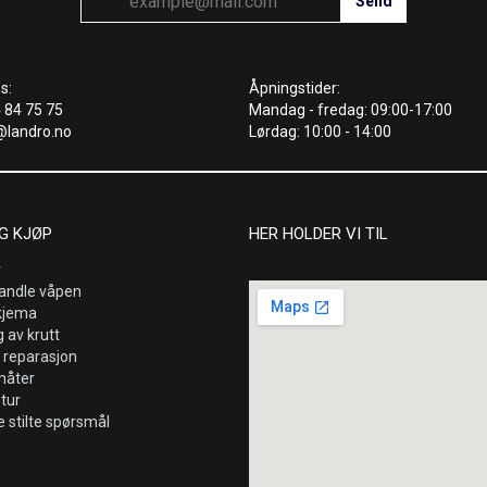
s:
Åpningstider:
4 84 75 75
Mandag - fredag: 09:00-17:00
@landro.no
Lørdag: 10:00 - 14:00
G KJØP
HER HOLDER VI TIL
r
andle våpen
kjema
 av krutt
 reparasjon
måter
etur
e stilte spørsmål