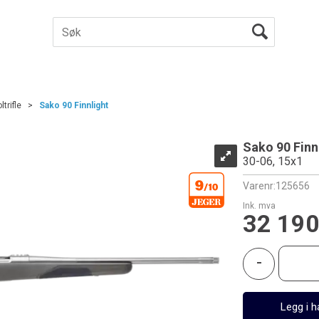
ltrifle
>
Sako 90 Finnlight
Sako 90 Finn
30-06, 15x1
Varenr:
125656
Ink. mva
32 190
-