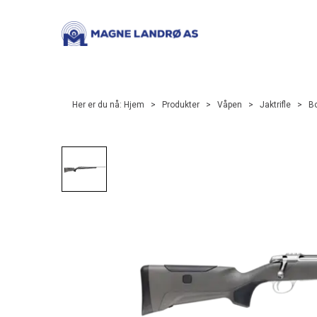
Her er du nå:
Hjem
>
Produkter
>
Våpen
>
Jaktrifle
>
Bo