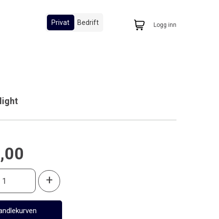
Privat
Bedrift
Logg inn
light
,00
+