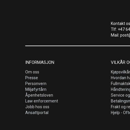
Kontakt os
Tlf: +47 6
Mail: post
INFORMASJON
VILKÅR O
Om oss
Kjøpsvilkå
Presse
Hvordan h
Personvern
Fullmakts
Miljøfyrtårn
Håndtering
Åpenhetsloven
Service og
Law enforcement
Betalings
Jobb hos oss
Frakt og r
Ansattportal
Hjelp - Oft