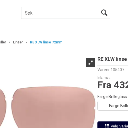
iller
>
Linser
>
RE XLW linse 72mm
RE XLW lins
Varenr:
105407
Ink. mva
Fra 43
Farge Brilleglass
Farge Bril
Velg varia