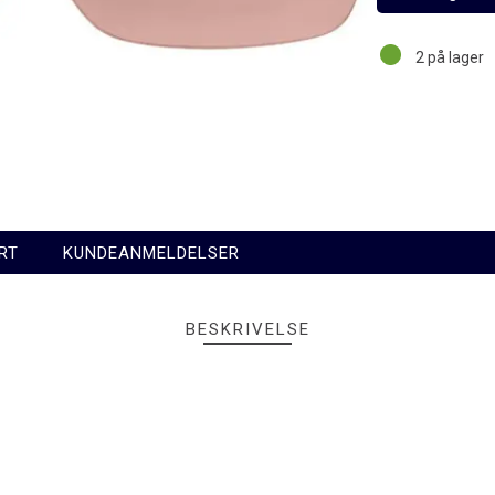
2
på lager
RT
KUNDEANMELDELSER
BESKRIVELSE