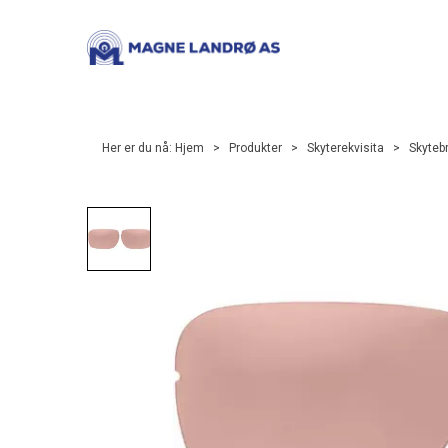
Her er du nå:
Hjem
>
Produkter
>
Skyterekvisita
>
Skytebr