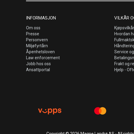
INFORMASJON
VILKÅR O
Om oss
Kjøpsvilkå
Presse
Hvordan h
Personvern
Fullmakts
Miljøfyrtårn
Håndtering
Åpenhetsloven
Service og
Law enforcement
Betalings
Jobb hos oss
Frakt og r
Ansattportal
Hjelp - Oft
Copyright © 2026 Magne Landrø AS - All right