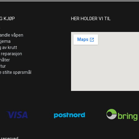
G KJØP
HER HOLDER VI TIL
r
andle våpen
kjema
 av krutt
 reparasjon
måter
etur
e stilte spørsmål
s reserved