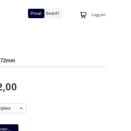
Privat
Bedrift
Logg inn
e 72mm
2,00
leglass
nter...