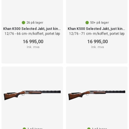
hagle?
Hagle egner seg best
til jakt på småvilt.
Dette gir deg store
26
på lager
50+
på lager
valgmuligheter, og du
Khan K500 Selected Jakt, just kinnstøtte
Khan K500 Selected Jakt, just kinnstøtte
kan jakte på blant
12/76 - 66 cm- m/koffert, portet løp
12/76 - 71 cm- m/koffert, portet løp
annet gås, storfugl,
16 995,00
16 995,00
rype, rev og hare.
Ink. mva
Ink. mva
Men, kan også
brukes opp til og med
rådyr.
Finn en
jakthagle
tilpasset dine
behov
Hos Landro fører vi et
stort utvalg av
jakthagler. Våre