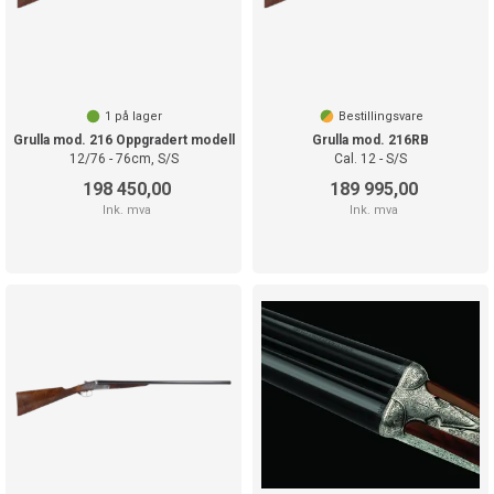
1
på lager
Bestillingsvare
Grulla mod. 216 Oppgradert modell
Grulla mod. 216RB
12/76 - 76cm, S/S
Cal. 12 - S/S
198 450,00
189 995,00
Ink. mva
Ink. mva