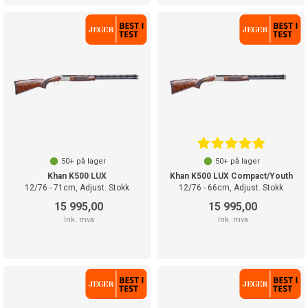
Forskjellige
hagletyper
Den vanligste
hagletypen i Norge er
over/under-hagler,
der løpene ligger
oppå hverandre. De
er lette av vekt og
enkle å rengjøre. En
mer klassisk variant
50+
på lager
50+
på lager
er side/side-hagler,
Khan K500 LUX
Khan K500 LUX Compact/Youth
12/76 - 71cm, Adjust. Stokk
12/76 - 66cm, Adjust. Stokk
der løpene ligger ved
siden av hverandre.
15 995,00
15 995,00
På begge disse
Ink. mva
Ink. mva
hagltypene må du
brekke ned løpet før
lading og avspenning
av hanen.
Halvautomatiske