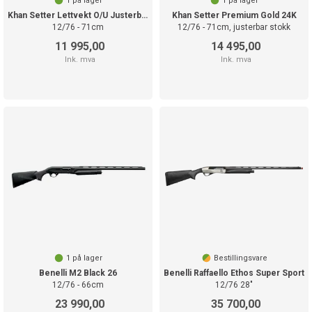
1
på lager
1
på lager
medarbeidere har
Khan Setter Lettvekt O/U Justerbar stokk
Khan Setter Premium Gold 24K
stor ekspertise og vi
12/76 - 71cm
12/76 - 71cm, justerbar stokk
er glade for å hjelpe
11 995,00
14 495,00
deg med å velge en
Ink. mva
Ink. mva
hagle som er optimal
for det du trenger den
til.
1
på lager
Bestillingsvare
Benelli M2 Black 26
Benelli Raffaello Ethos Super Sport
12/76 - 66cm
12/76 28"
23 990,00
35 700,00