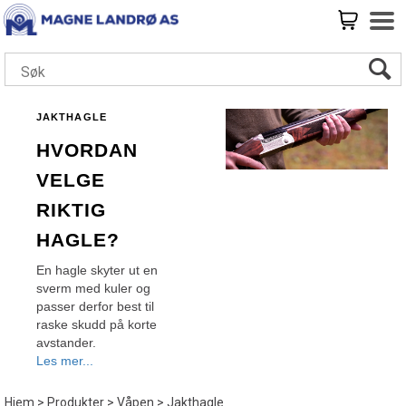
JAKTHAGLE
Hvordan
velge
riktig
hagle?
En hagle skyter ut en
sverm med kuler og
passer derfor best til
raske skudd på korte
avstander.
Les mer...
Skal du på
småviltjakt, er derfor
Hjem
>
Produkter
>
Våpen
>
Jakthagle