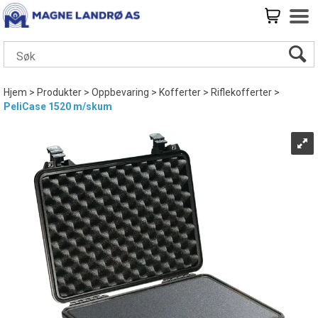
Hjem
>
Produkter
>
Oppbevaring
>
Kofferter
>
Riflekofferter
>
PeliCase 1520 m/skum