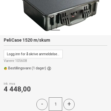
PeliCase 1520 m/skum
Logg inn for å skrive anmeldelse...
Varenr:
105608
Bestillingsvare (
1
dager)
Ink. mva
4 448,00
-
+