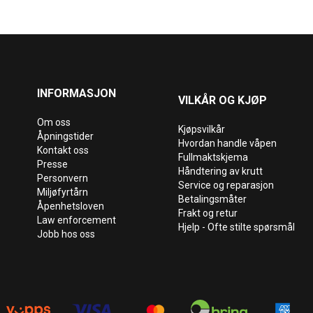
INFORMASJON
VILKÅR OG KJØP
Om oss
Kjøpsvilkår
Åpningstider
Hvordan handle våpen
Kontakt oss
Fullmaktskjema
Presse
Håndtering av krutt
Personvern
Service og reparasjon
Miljøfyrtårn
Betalingsmåter
Åpenhetsloven
Frakt og retur
Law enforcement
Hjelp - Ofte stilte spørsmål
Jobb hos oss