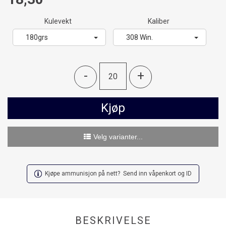
Kulevekt
Kaliber
180grs
308 Win.
-
+
Kjøp
Velg varianter...
Kjøpe ammunisjon på nett? Send inn våpenkort og ID
BESKRIVELSE