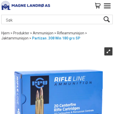
Hjem
>
Produkter
>
Ammunisjon
>
Rifleammunisjon
>
Jaktammunisjon
>
Partizan .308 Win 180 grs SP