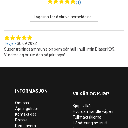
(1)
Logg inn for å skrive anmeldelse...
Tevje
30.09.2022
Super treningsammunisjon som går hull i hull i min Blaser K95.
Vurdere og bruke den på jakt også.
INFORMASJON
VILKÅR OG KJØP
Om oss
Kjøpsvilkår
Åpningstider
Hvordan handle våpen
Kontakt oss
Fullmaktskjema
Presse
Håndtering av krutt
Personvern