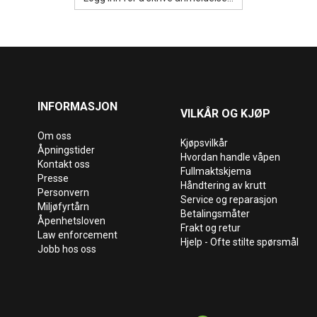
INFORMASJON
VILKÅR OG KJØP
Om oss
Kjøpsvilkår
Åpningstider
Hvordan handle våpen
Kontakt oss
Fullmaktskjema
Presse
Håndtering av krutt
Personvern
Service og reparasjon
Miljøfyrtårn
Betalingsmåter
Åpenhetsloven
Frakt og retur
Law enforcement
Hjelp - Ofte stilte spørsmål
Jobb hos oss