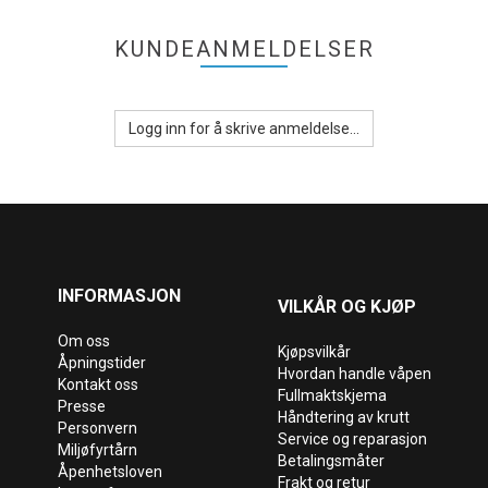
KUNDEANMELDELSER
Logg inn for å skrive anmeldelse...
INFORMASJON
VILKÅR OG KJØP
Om oss
Kjøpsvilkår
Åpningstider
Hvordan handle våpen
Kontakt oss
Fullmaktskjema
Presse
Håndtering av krutt
Personvern
Service og reparasjon
Miljøfyrtårn
Betalingsmåter
Åpenhetsloven
Frakt og retur