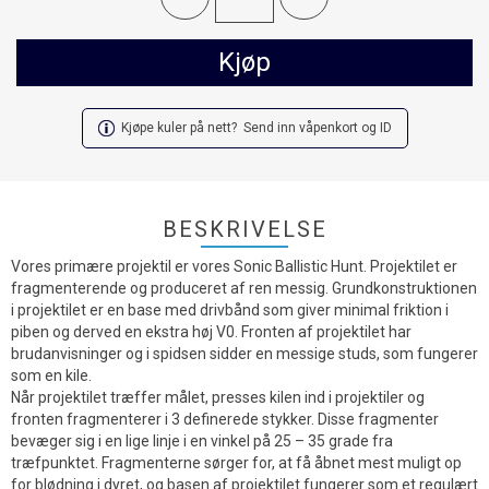
Kjøp
Kjøpe kuler på nett? Send inn våpenkort og ID
BESKRIVELSE
Vores primære projektil er vores Sonic Ballistic Hunt. Projektilet er
fragmenterende og produceret af ren messig. Grundkonstruktionen
i projektilet er en base med drivbånd som giver minimal friktion i
piben og derved en ekstra høj V0. Fronten af projektilet har
brudanvisninger og i spidsen sidder en messige studs, som fungerer
som en kile.
Når projektilet træffer målet, presses kilen ind i projektiler og
fronten fragmenterer i 3 definerede stykker. Disse fragmenter
bevæger sig i en lige linje i en vinkel på 25 – 35 grade fra
træfpunktet. Fragmenterne sørger for, at få åbnet mest muligt op
for blødning i dyret, og basen af projektilet fungerer som et regulært