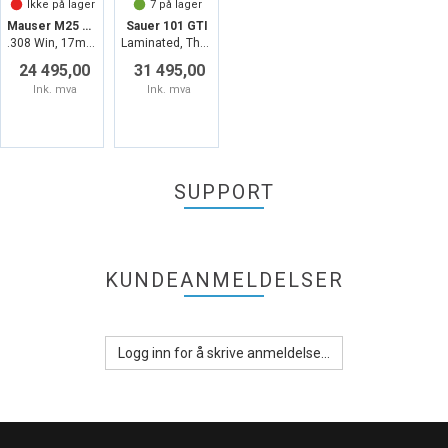
Ikke på lager
7
på lager
Mauser M25 Pure
Sauer 101 GTI
.308 Win, 17mm Contour, 51cm, M15x1
Laminated, Thumbhole, 17mm, M15x1
24 495,00
31 495,00
Ink. mva
Ink. mva
SUPPORT
KUNDEANMELDELSER
Logg inn for å skrive anmeldelse...