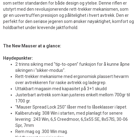
som setter standarden for både design og ytelse. Denne riflen er
utstyrt med den revolusjonerende rett-trekker mekanismen, som
gir en uovertruffen presisjon og pålitelighet i hvert avtrekk. Den er
perfekt for den seriøse jegeren som ønsker nøyaktighet, komfort og
holdbarhet under krevende jaktforhold.
The New Mauser at a glance:
Høydepunkter:
2 trinns sikring med "tip-to-open" funksjon for å kunne åpne
sikringen i "sikker-modus".
Rett-trekker mekanisme med ergonomisk plassert hevarm
over avtrekkeren for raske avtrekk og ladegrep.
Uttakbart magasin med kapasitet på 3+1 skudd
Justerbart avtrekk som kan justeres enkelt mellom 700gr til
1700 gr.
"Mauser Spread Lock 250" låser med to låseklasser i løpet.
Kaliberutvalg: 308 Win i starten, med planlagt for senere
levering: .243 Win, 6,5 Creedmoor, 6,5x55 SE, 8x57IS, 30-06
Spr, 7mm
Rem mag og .300 Win mag.