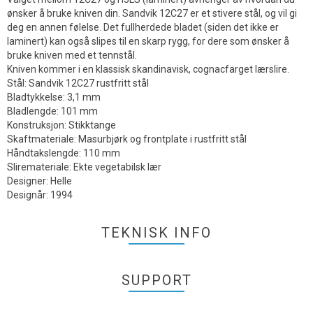
ønsker å bruke kniven din. Sandvik 12C27 er et stivere stål, og vil gi
deg en annen følelse. Det fullherdede bladet (siden det ikke er
laminert) kan også slipes til en skarp rygg, for dere som ønsker å
bruke kniven med et tennstål.
Kniven kommer i en klassisk skandinavisk, cognacfarget lærslire.
Stål: Sandvik 12C27 rustfritt stål
Bladtykkelse: 3,1 mm
Bladlengde: 101 mm
Konstruksjon: Stikktange
Skaftmateriale: Masurbjørk og frontplate i rustfritt stål
Håndtakslengde: 110 mm
Sliremateriale: Ekte vegetabilsk lær
Designer: Helle
Designår: 1994
TEKNISK INFO
SUPPORT