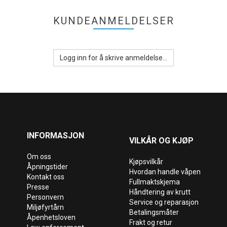
KUNDEANMELDELSER
Logg inn for å skrive anmeldelse...
INFORMASJON
VILKÅR OG KJØP
Om oss
Kjøpsvilkår
Åpningstider
Hvordan handle våpen
Kontakt oss
Fullmaktskjema
Presse
Håndtering av krutt
Personvern
Service og reparasjon
Miljøfyrtårn
Betalingsmåter
Åpenhetsloven
Frakt og retur