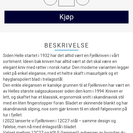
Kjøp
BESKRIVELSE
Siden Helle startet i 1932 har det alltid vært en Fjellkniven i vårt
sortiment. Ideen bak kniven har alltid vært at det skal være en
elegant kniv med røtter i norsk natur. Den moderne varianten legger
vekt på enkel eleganse, med et heltre skaft i masurbjørk og et
høyglanspolert blad i trelagsstål.
Den enkle elegansen er kanskje grunnen til at Fjellkniven har vært en
av Helles største salgssuksesser siden den kom i 1994. Kniven er
lett, og skaftet har et klassisk, ergonomisk snitt i skandinavisk stil
med en liten fingerstopper foran. Bladet er skinnende blankt og har
skandinavisk sliping, noe som gjør kniven til en ideell følgesvenn på
tur i fjellet.
I 2022 lanserte vi Fjellkniven i 12C27-stål – samme design og
følelse, men nå med énlagsstål i bladet.
Valget mellom 12C27 og H3LS (laminert) avhenger av hvordan du